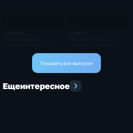
24 июня
17 июня
1 мин
1 мин
Россия в цифрах.
Россия в цифрах. Где
Насколько популярны
развита роботизация
альтернативные способы
промышленности?
оплаты?
Показать все выпуски
Еще
интересное