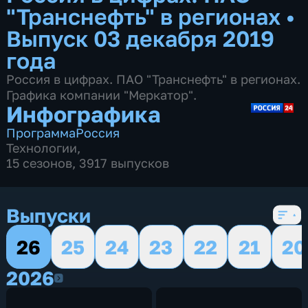
"Транснефть" в регионах
•
Выпуск 03 декабря 2019
года
Россия в цифрах. ПАО "Транснефть" в регионах.
Графика компании "Меркатор".
Инфографика
Программа
Россия
Технологии
,
15 сезонов, 3917 выпусков
Выпуски
26
25
24
23
22
21
20
2026
2026