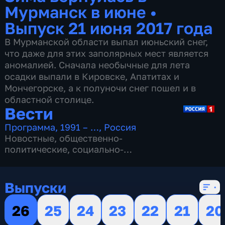
Мурманск в июне
•
Выпуск 21 июня 2017 года
В Мурманской области выпал июньский снег,
что даже для этих заполярных мест является
аномалией. Сначала необычные для лета
осадки выпали в Кировске, Апатитах и
Мончегорске, а к полуночи снег пошел и в
областной столице.
Вести
Программа
,
1991 – …
,
Россия
Новостные
,
общественно-
политические
,
социально-
экономические
,
16 сезонов, 13157 выпусков
Выпуски
26
25
24
23
22
21
20