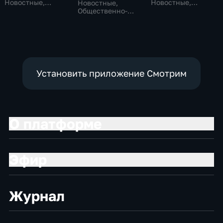
Новостные,
Новостные,
Новостные,
Общественно-
Общественно-
Общественно-
политические,
политические
политические,
социально-
социально-
экономические
экономические
Установить приложение Смотрим
О платформе
Эфир
Журнал