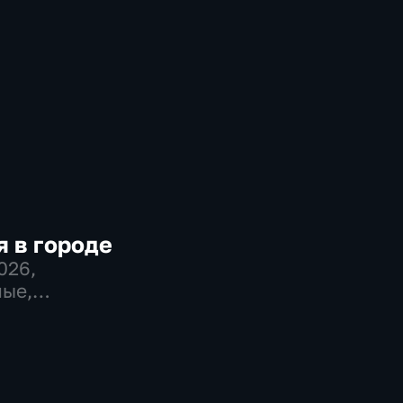
 в городе
2026
,
ые,
во,
венно-
еские