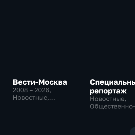
Вести-Москва
Специальн
2008 – 2026
,
репортаж
Новостные,
Новостные,
Общественно-
Общественно
политические,
политические
социально-
социально-
экономические
экономически