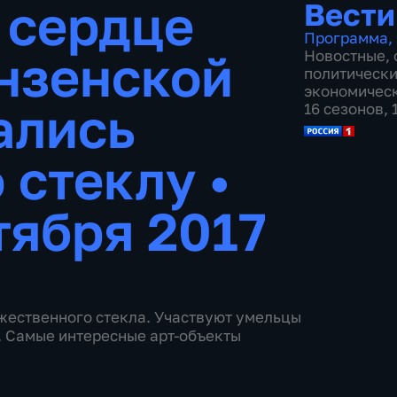
 сердце
Вести
Программа
,
ензенской
Новостные
,
политическ
экономичес
ались
16 сезонов,
 стеклу
•
тября 2017
жественного стекла. Участвуют умельцы
в. Самые интересные арт-объекты