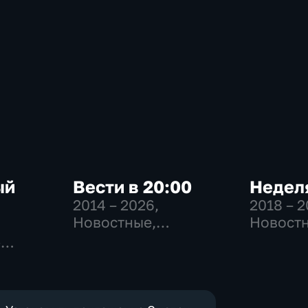
ый
Вести в 20:00
Неделя
2014 – 2026
,
2018 – 
Новостные,
Новостн
Общественно-
Общест
-
политические
общест
,
политич
е