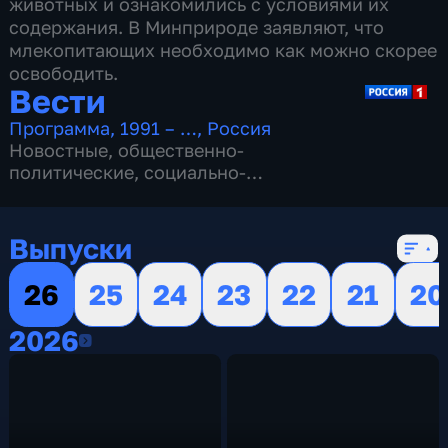
животных и ознакомились с условиями их
содержания. В Минприроде заявляют, что
млекопитающих необходимо как можно скорее
освободить.
Вести
Программа
,
1991 – …
,
Россия
Новостные
,
общественно-
политические
,
социально-
экономические
,
16 сезонов, 13157 выпусков
Выпуски
26
25
24
23
22
21
20
2026
2026