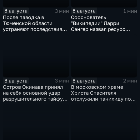
8 августа
8 августа
3 мин
1 мин
После паводка в
Сооснователь
Тюменской области
"Википедии" Ларри
устраняют последствия
Сэнгер назвал ресурс
для водоснабжения
инструментом
пропаганды
8 августа
8 августа
3 мин
2 мин
Остров Окинава принял
В московском храме
на себя основной удар
Христа Спасителя
разрушительного тайфуна
отслужили панихиду по
"Дельфин"
погибшим жителям
Южной Осетии