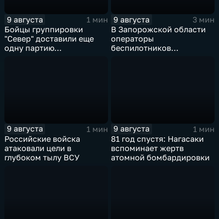
9 августа
9 августа
1 мин
3 мин
Бойцы группировки
В Запорожской области
"Север" доставили еще
операторы
одну партию
беспилотников
гуманитарного груза
группировки "Восток"
планомерно уничтожают
технику и укрепления
ВСУ
9 августа
9 августа
1 мин
1 мин
Российские войска
81 год спустя: Нагасаки
атаковали цели в
вспоминает жертв
глубоком тылу ВСУ
атомной бомбардировки