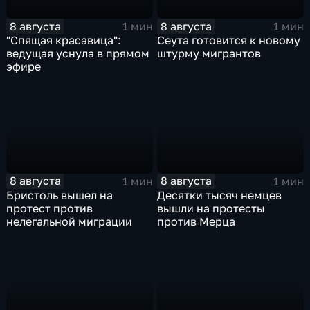
8 августа
8 августа
1 мин
1 мин
"Спящая красавица":
Сеута готовится к новому
ведущая уснула в прямом
штурму мигрантов
эфире
8 августа
8 августа
1 мин
1 мин
Бристоль вышел на
Десятки тысяч немцев
протест против
вышли на протесты
нелегальной миграции
против Мерца