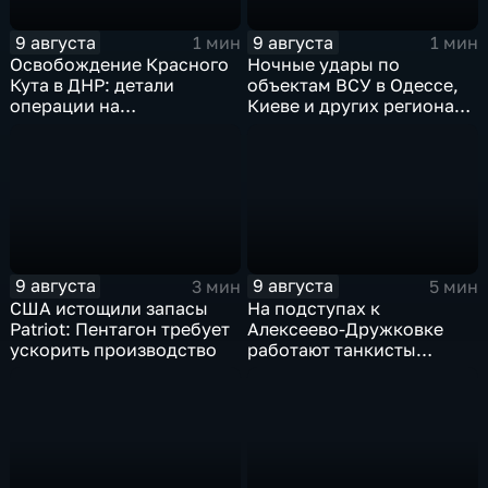
9 августа
9 августа
1 мин
1 мин
Освобождение Красного
Ночные удары по
Кута в ДНР: детали
объектам ВСУ в Одессе,
операции на
Киеве и других регионах
Добропольском
Украины
направлении
9 августа
9 августа
3 мин
5 мин
США истощили запасы
На подступах к
Patriot: Пентагон требует
Алексеево-Дружковке
ускорить производство
работают танкисты
"Южной"