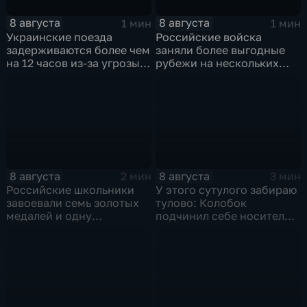
8 августа
8 августа
1 мин
1 мин
Украинские поезда
Российские войска
задерживаются более чем
заняли более выгодные
на 12 часов из-за угрозы
рубежи на нескольких
обстрелов
направлениях в зоне СВО
8 августа
8 августа
2 мин
3 мин
Российские школьники
У этого сутулого забираю
завоевали семь золотых
тулово: Колобок
медалей и одну
подчинил себе носителя в
бронзовую на турнире по
новом сказочном
ИИ
блокбастере