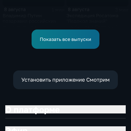
8 августа
8 августа
1 мин
3 мин
Владимир Путин
Экспедиция Росатома
поздравил российских
"Ледокол знаний"
спортсменов и
прибыла на Северный
физкультурников с
полюс
профессиональным
Показать все выпуски
праздником
Установить приложение Смотрим
О платформе
Эфир