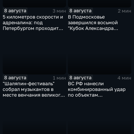
8 августа
8 августа
3 мин
2 мин
5 километров скорости и
В Подмосковье
адреналина: под
завершился восьмой
Петербургом проходит
"Кубок Александра
третий этап "Формулы‑4"
Овечкина"
8 августа
8 августа
1 мин
4 мин
"Шаляпин‑фестиваль"
ВС РФ нанесли
собрал музыкантов в
комбинированный удар
месте венчания великого
по объектам
певца
логистической,
топливной и
энергетической
инфраструктуры в Киеве