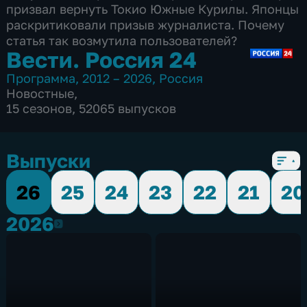
призвал вернуть Токио Южные Курилы. Японцы
раскритиковали призыв журналиста. Почему
статья так возмутила пользователей?
Вести. Россия 24
Программа
,
2012 – 2026
,
Россия
Новостные
,
15 сезонов, 52065 выпусков
Выпуски
26
25
24
23
22
21
20
2026
2026