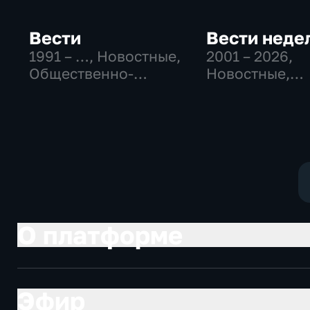
Вести
Вести неде
1991 – …
, Новостные,
2001 – 2026
,
Общественно-
Новостные,
политические,
Общественно
социально-
политические
экономические
О платформе
Эфир