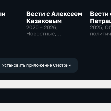
ли
Вести с Алексеем
Вести 
Казаковым
Петра
2020 – 2026
,
2025
, О
-
Новостные,
политич
Общественно-
Новост
политические
Установить приложение Смотрим