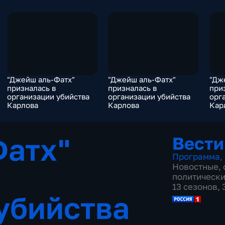
"Джейш аль-Фатх"
"Джейш аль-Фатх"
"Дж
призналась в
призналась в
при
организации убийства
организации убийства
орг
Карлова
Карлова
Кар
Фатх"
Вести
Программа
,
Новостные
,
политическ
13 сезонов,
убийства