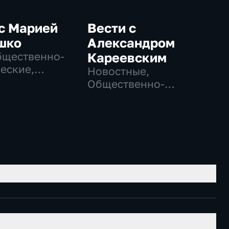
с Марией
Вести с
шко
Александром
бщественно-
Кареевским
еские,
Новостные,
ные
Общественно-
политические