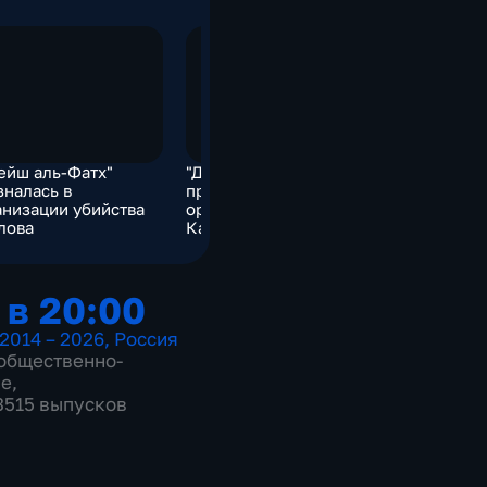
ейш аль-Фатх"
"Джейш аль-Фатх"
"Джейш а
зналась в
призналась в
призналас
анизации убийства
организации убийства
организац
лова
Карлова
Карлова
 в 20:00
2014 – 2026
,
Россия
общественно-
ие
,
 3515 выпусков