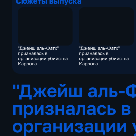
Сюжеты выпуска
"Джейш аль-Фатх"
"Джейш аль-Фатх"
призналась в
призналась в
организации убийства
организации убийства
Карлова
Карлова
"Джейш аль-
призналась в
организации 