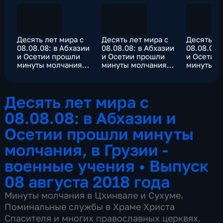
Десять лет мира с
Десять лет мира с
Десять ле
08.08.08: в Абхазии
08.08.08: в Абхазии
08.08.08:
и Осетии прошли
и Осетии прошли
и Осетии
минуты молчания,
минуты молчания,
минуты м
в Грузии - военные
в Грузии - военные
в Грузии 
учения
учения
учения
Десять лет мира с
08.08.08: в Абхазии и
Осетии прошли минуты
молчания, в Грузии -
военные учения
•
Выпуск
08 августа 2018 года
Минуты молчания в Цхинвале и Сухуме.
Поминальные службы в Храме Христа
Спасителя и многих православных церквях.