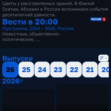
Цветы у расстрелянных зданий. В Южной
Осетии, Абхазии и России вспоминали события
десятилетней давности.
Вести в 20:00
Программа
,
2014 – 2026
,
Россия
Новостные
,
общественно-
политические
,
13 сезонов, 3515 выпусков
Выпуски
26
25
24
23
22
21
20
2026
2026