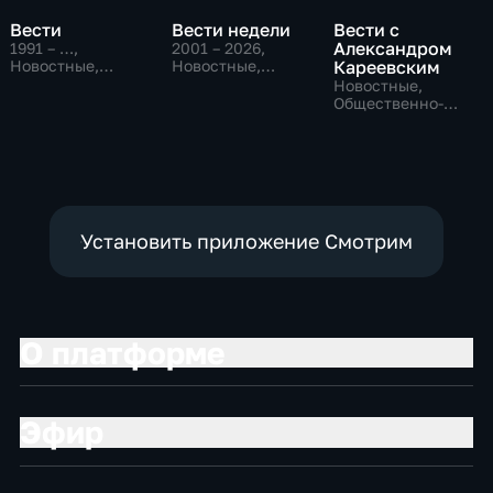
Вести
Вести недели
Вести с
Александром
1991 – …
,
2001 – 2026
,
Новостные,
Новостные,
Кареевским
Общественно-
Общественно-
Новостные,
политические,
политические
Общественно-
социально-
политические
экономические
Установить приложение Смотрим
О платформе
Эфир