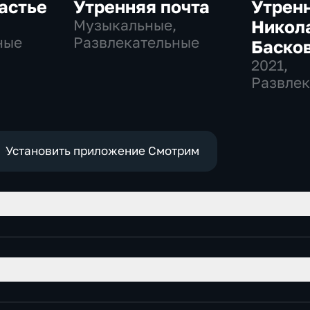
астье
Утренняя почта
Утренн
,
Музыкальные,
Никол
ные
Развлекательные
Баско
2021
,
Развлек
Установить приложение Смотрим