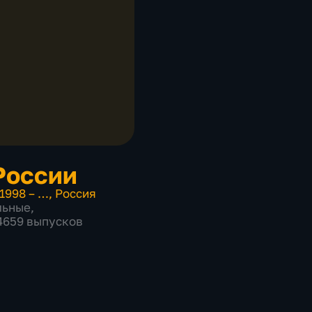
России
1998 – …
,
Россия
льные
,
 4659 выпусков