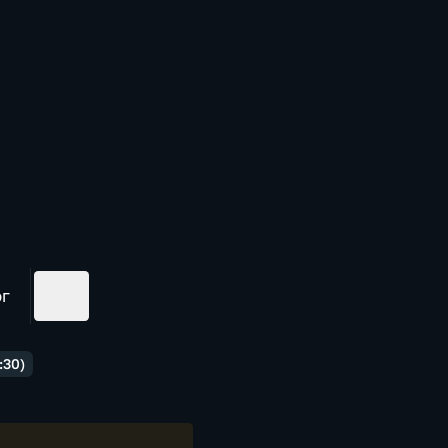
ог
:30)