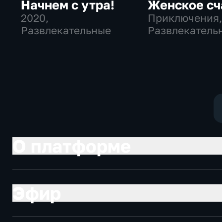
Начнем с утра!
Женское сч
2020
,
Приключения
Развлекательные
Развлекатель
О платформе
Эфир