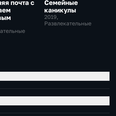
яя почта с
Семейные
аем
каникулы
вым
2019
,
Развлекательные
ательные