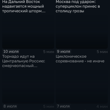
На Дальний Восток
Москва под ударом:
надвигается мощный
суперциклон принес в
тропический шторм
столицу грозы
"Гави"
10 июля
9 июля
5 мин
5 мин
Торнадо идут на
Циклоническое
Центральную Россию:
соревнование - не иначе
смерчеопасный
холодный фронт ударит
по Москве и Туле
8 июля
7 июля
5 мин
4 мин