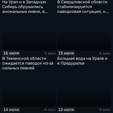
На Урал и в Западную
В Свердловской области
Сибирь обрушились
стабилизируется
аномальные ливни, в
паводковая ситуация, но
европейской части
синоптики вновь
России ожидается
прогнозируют ливни
потепление
16 июля
15 июля
5 мин
4 мин
В Тюменской области
Большая вода на Урале и
ожидается паводок из-за
в Предуралье
сильных ливней
14 июля
13 июля
4 мин
5 мин