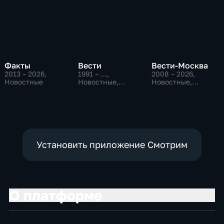
Факты
Вести
Вести-Москва
2013 – 2026
,
1991 – …
,
2008 – 2026
,
Новостные
Новостные,
Новостные,
Общественно-
Общественно-
политические,
политические,
социально-
социально-
экономические
экономические
Установить приложение Смотрим
О платформе