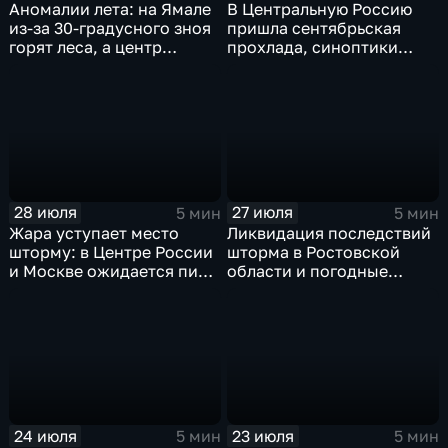
Аномалии лета: на Ямале
В Центральную Россию
из-за 30-градусного зноя
пришла сентябрьская
горят леса, а центр
прохлада, синоптики
России ждет потепления
прогнозируют затяжные
дожди
28 июля
27 июля
5 мин
5 мин
Жара уступает место
Ликвидация последствий
шторму: в Центре России
шторма в Ростовской
и Москве ожидается пик
области и погодные
ненастья
качели в Центральной
России
24 июля
23 июля
5 мин
5 мин