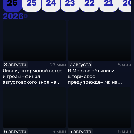
26
25
24
23
22
21
20
2026
2026
8 августа
7 августа
23 мин
5 мин
Ливни, штормовой ветер
В Москве объявили
и грозы - финал
штормовое
августовского зноя на
предупреждение: на
Русскй равнине
столицу надвигаются
грозы, ливни с градом и
шквалистый ветер
6 августа
5 августа
6 мин
5 мин