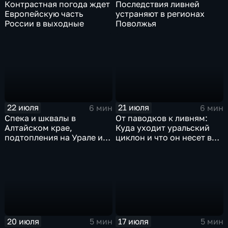
Контрастная погода ждет
Последствия ливней
Европейскую часть
устраняют в регионах
России в выходные
Поволжья
22 июля
21 июля
6 мин
6 мин
Спека и шквалы в
От паводков к ливням:
Алтайском крае,
Куда уходит уральский
подтопления на Урале и
циклон и что он несет в
сентябрьская прохлада в
Москву
Петербурге
20 июля
17 июля
5 мин
5 мин