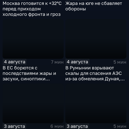
Москва готовится к +32°C
Жара на юге не сбавляет
перед приходом
обороны
холодного фронта и гроз
4 августа
4 августа
7 мин
5 мин
В ЕС борются с
В Румынии взрывают
последствиями жары и
скалы для спасения АЭС
засухи, синоптики
из-за обмеления Дуная,
предупреждают об
пока к России подступает
усилении зноя в России
аномальная жара
3 августа
3 августа
6 мин
5 мин