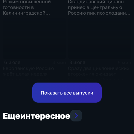
Режим повышенной
Скандинавский циклон
готовности в
принес в Центральную
Калининградской
Россию пик похолодания
области и угроза
и ливни
экстремальных ливней в
Центральной России
6 июля
3 июля
4 мин
5 мин
Европейскую Россию
Сразу два циклонических
ждёт целая неделя
вторжения ожидает
проливных дождей
Европейскую Россию в
оставшиеся дни недели
Показать все выпуски
Еще
интересное