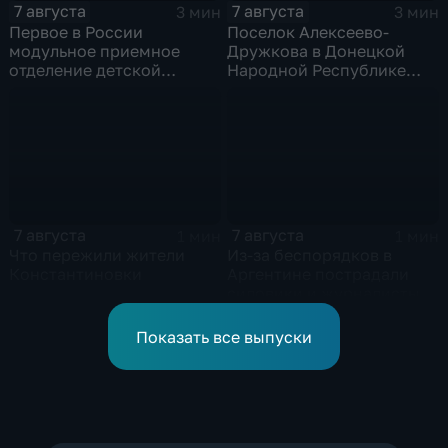
7 августа
7 августа
3 мин
3 мин
Первое в России
Поселок Алексеево-
модульное приемное
Дружкова в Донецкой
отделение детской
Народной Республике
больницы открыли в
под полным огневым
Белгороде
контролем российских
войск
7 августа
7 августа
1 мин
1 мин
Что пережили жители
Из-за беспорядков в
Константиновки
Аргентине пострадали
силовики и журналисты
Показать все выпуски