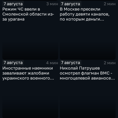
7 августа
7 августа
3 мин
2 мин
Режим ЧС ввели в
В Москве пресекли
Смоленской области из-
работу девяти каналов,
за урагана
по которым деньги
выводились за рубеж
через криптовалюту
7 августа
7 августа
4 мин
2 мин
Иностранные наемники
Николай Патрушев
заваливают жалобами
осмотрел флагман ВМС -
украинского военного
многоцелевой авианосец
омбудсмена
"Атлантико" в Рио-де-
Жанейро