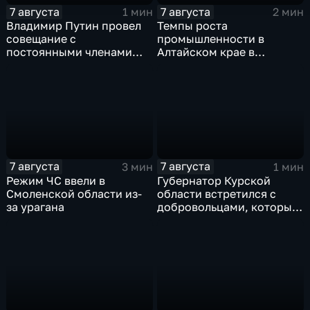
7 августа
7 августа
1 мин
2 мин
Владимир Путин провел
Темпы роста
совещание с
промышленности в
постоянными членами
Алтайском крае в
Совета безопасности
нынешнем году уже выше
России
среднего
7 августа
7 августа
3 мин
1 мин
Режим ЧС ввели в
Губернатор Курской
Смоленской области из-
области встретился с
за урагана
добровольцами, которые
помогали пострадавшим
от вторжения ВСУ
жителям приграничья