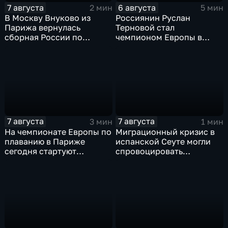
7 августа
6 августа
2 мин
5 мин
В Москву Внуково из
Россиянин Руслан
Парижа вернулась
Терновой стал
сборная России по
чемпионом Европы в
синхронному плаванию
прыжках в воду с 10-ти
метровой вышки
7 августа
7 августа
3 мин
1 мин
На чемпионате Европы по
Миграционный кризис в
плаванию в Париже
испанской Сеуте могли
сегодня стартуют
спровоцировать
соревнования по хай-
спецслужбы Израиля
дайвингу