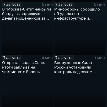
7 августа
7 августа
5 мин
5 мин
В "Москва‑Сити" накрыли
Минобороны сообщило
банду, выводившую
об ударах по
деньги мошенников за
инфраструктуре и
рубеж
военной технике ВСУ
7 августа
7 августа
4 мин
1 мин
Открытая вода в Сене:
Вооруженные Силы
итоги заплыва на
России установили
чемпионате Европы
контроль над селом
Анискино в Харьковской
области