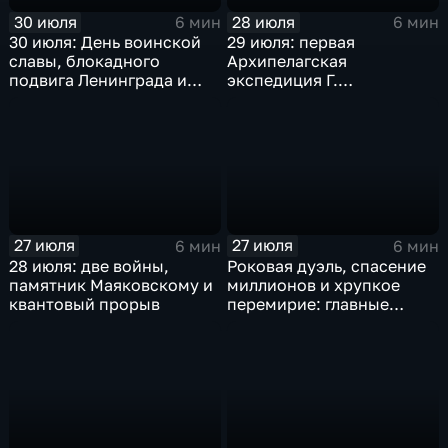
30 июля
28 июля
6 мин
6 мин
30 июля: День воинской
29 июля: первая
славы, блокадного
Архипелагская
подвига Ленинграда и
экспедиция Г.
великих советских
Спиридонова, мораторий
свершений
СССР на ядерные взрывы
и испытания самолета
ТУ-124А
27 июля
27 июля
6 мин
6 мин
28 июля: две войны,
Роковая дуэль, спасение
памятник Маяковскому и
миллионов и хрупкое
квантовый прорыв
перемирие: главные
исторические события 27
июля