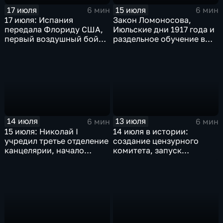
17 июля
15 июля
6 мин
6 мин
17 июля: Испания
Закон Ломоносова,
передала Флориду США,
Июльские дни 1917 года и
первый воздушный бой
раздельное обучение в
над морем т марш
школах СССР: главные
побежденных
события 16 июля в
истории России и мира
14 июля
13 июля
6 мин
6 мин
15 июля: Николай I
14 июля в истории:
учредил третье отделение
создание цензурного
канцелярии, начало
комитета, запуск
гражданской авиации в
Транссиба и свержение
СССР, Майнауское
монархии в Ираке
заявление против
ядерного оружия,
крупнейшая техногенная
катастрофа в Московском
метро