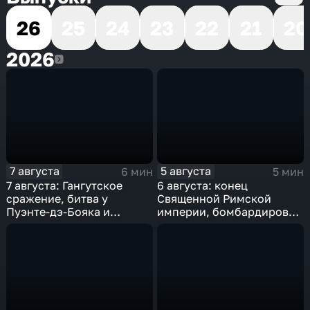
26
25
24
23
22
21
20
2026
2026
7 августа
5 августа
6 мин
5 мин
7 августа: Гангутское
6 августа: конец
сражение, битва у
Священной Римской
Пуэнте-дэ-Бояка и
империи, бомбардировка
мировой рекорд
Хиросимы и полет
гидросамолета БЕ-200
Германа Титова