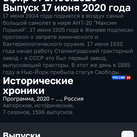
Выпуск 17 июня 2020 года
17 июня 1934 года поднялся в воздух самый
большой самолет в мире АНТ-20 "Максим
Горький". 17 июня 1925 года в Женеве подписан
протокол о запрете химического и
бактериологического оружия. 17 июня 1930
года начал работу Сталинградский тракторный
завод – в СССР это был первый завод,
выпускающий тракторы. В этот же день в 1885
году в Нью-Йорк прибыла статуя Свободы.
Исторические
хроники
Программа
,
2020 – …
,
Россия
Авторские
,
исторические
,
7 сезонов, 1596 выпусков
Выпуски