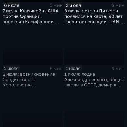
6 июля
2 июля
6 мин
6 мин
7 июля: Квазивойна США
3 июля: остров Питкэрн
против Франции,
появился на карте, 90 лет
аннексия Калифорнии,
Госавтоинспекции - ГАИ -
агрессия Японии в Китае
ГИБДД, переселение
и Брионская декларация
евреев на Мадагаскар,
помощь моджахедам от
США
1 июля
1 июля
5 мин
6 мин
2 июля: возникновение
1 июля: лодка
Соединенного
Александровского, общие
Королевства
школы в СССР, демарш Де
Великобритании и
Голля и роспуск ОВД
Ирландии,
провозглашение
Социалистической
Республики Вьетнам