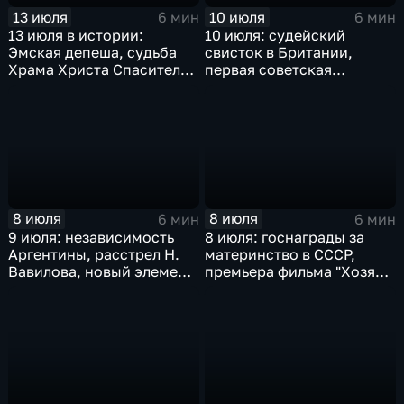
13 июля
10 июля
6 мин
6 мин
13 июля в истории:
10 июля: судейский
Эмская депеша, судьба
свисток в Британии,
Храма Христа Спасителя
первая советская
и подвиг пограничников
Конституция, трагедия в
Едвабне и присяга
Ельцина
8 июля
8 июля
6 мин
6 мин
9 июля: независимость
8 июля: госнаграды за
Аргентины, расстрел Н.
материнство в СССР,
Вавилова, новый элемент
премьера фильма "Хозяин
- Нобелий, Г. Киссинджер
тайги", смерть Ким Ир
едет в Китай
Сена