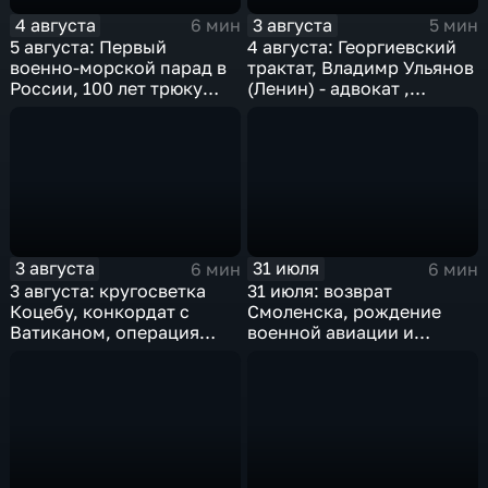
4 августа
3 августа
6 мин
5 мин
5 августа: Первый
4 августа: Георгиевский
военно-морской парад в
трактат, Владимр Ульянов
России, 100 лет трюку
(Ленин) - адвокат ,
Гудини, "Огонь по
нейтралитет США и
штабам!", олимпиада в
деноминация 1997
Рио-де-Жанейро
3 августа
31 июля
6 мин
6 мин
3 августа: кругосветка
31 июля: возврат
Коцебу, конкордат с
Смоленска, рождение
Ватиканом, операция
военной авиации и
"Рельсовая война" и
открытие "Лужников"
закрытие Олимпиады-80