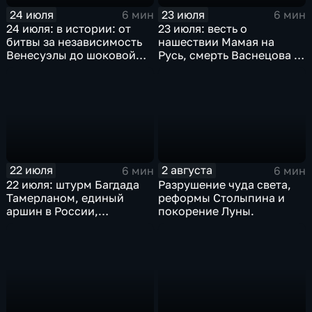
24 июля
23 июля
6 мин
6 мин
24 июля: в истории: от
23 июля: весть о
битвы за независимость
нашествии Мамая на
Венесуэлы до шоковой
Русь, смерть Васнецова и
денежной реформы
мораторий на добычу
Ельцина
китов
22 июля
2 августа
6 мин
6 мин
22 июля: штурм Багдада
Разрушение чуда света,
Тамерланом, единый
реформы Столыпина и
аршин в России,
покорение Луны.
реабилитация Дрейфуса и
отмена порки в
английских школах