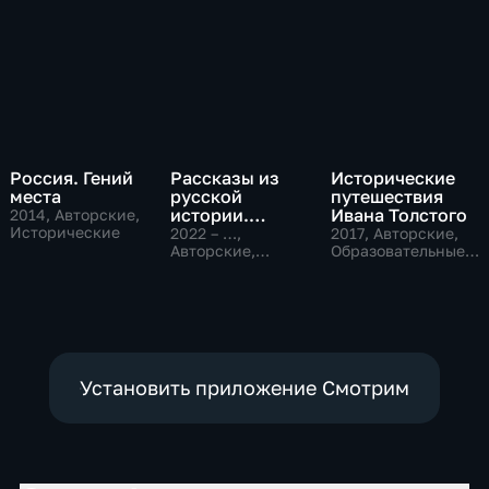
Россия. Гений
Рассказы из
Исторические
места
русской
путешествия
истории.
Ивана Толстого
2014
, Авторские,
Исторические
Владимир
2022 – …
,
2017
, Авторские,
Мединский
Авторские,
Образовательные,
Исторические,
исторические
образовательные
Установить приложение Смотрим