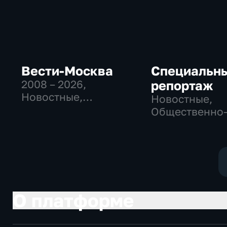
Вести-Москва
Специальн
2008 – 2026
,
репортаж
Новостные,
Новостные,
Общественно-
Общественно
политические,
политические
социально-
социально-
экономические
экономически
О платформе