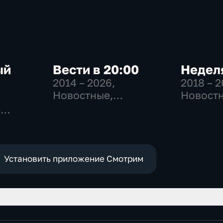
ый
Вести в 20:00
Неделя
2014 – 2026
,
2018 – 
Новостные,
Новостн
Общественно-
Общест
-
политические
общест
,
политич
е
Установить приложение Смотрим