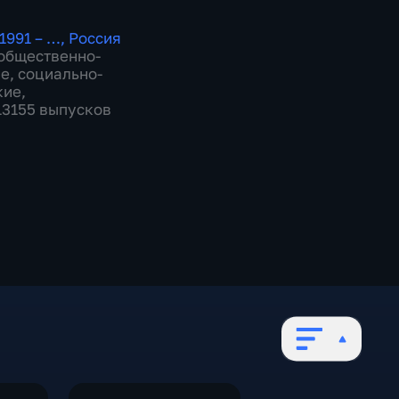
1991 – …
,
Россия
общественно-
ие
,
социально-
кие
,
 13155 выпусков