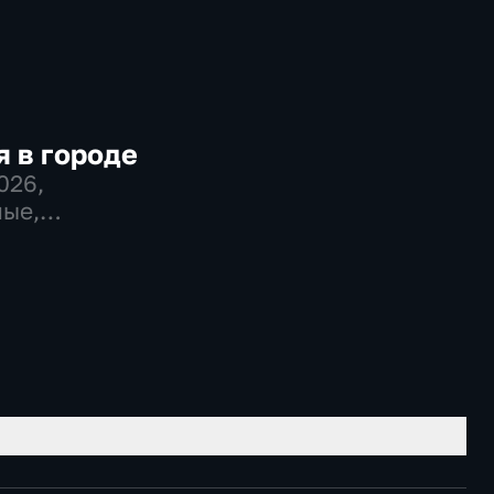
 в городе
2026
,
ые,
во,
венно-
еские