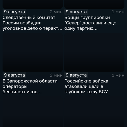
9 августа
9 августа
2 мин
1 мин
Следственный комитет
Бойцы группировки
России возбудил
"Север" доставили еще
уголовное дело о теракте
одну партию
после ночной атаки ВСУ
гуманитарного груза
на Белгород
9 августа
9 августа
3 мин
1 мин
В Запорожской области
Российские войска
операторы
атаковали цели в
беспилотников
глубоком тылу ВСУ
группировки "Восток"
планомерно уничтожают
технику и укрепления
ВСУ