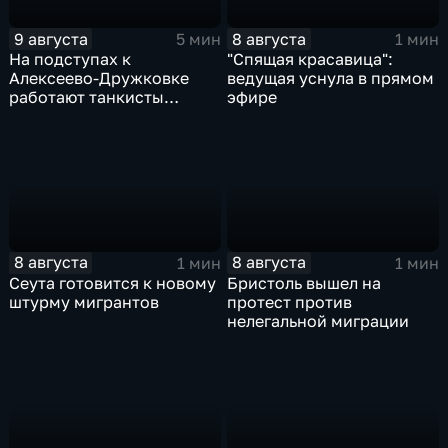
9 августа
8 августа
5 мин
1 мин
На подступах к
"Спящая красавица":
Алексеево-Дружковке
ведущая уснула в прямом
работают танкисты
эфире
"Южной"
8 августа
8 августа
1 мин
1 мин
Сеута готовится к новому
Бристоль вышел на
штурму мигрантов
протест против
нелегальной миграции