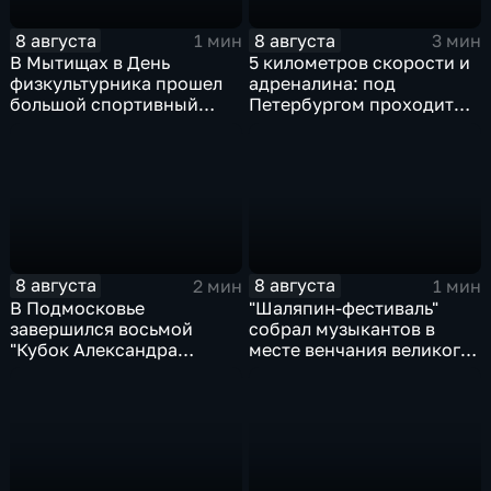
8 августа
8 августа
1 мин
3 мин
В Мытищах в День
5 километров скорости и
физкультурника прошел
адреналина: под
большой спортивный
Петербургом проходит
фестиваль
третий этап "Формулы‑4"
8 августа
8 августа
2 мин
1 мин
В Подмосковье
"Шаляпин‑фестиваль"
завершился восьмой
собрал музыкантов в
"Кубок Александра
месте венчания великого
Овечкина"
певца