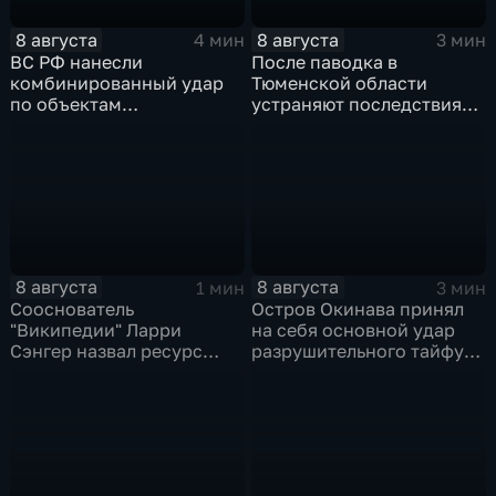
8 августа
8 августа
4 мин
3 мин
ВС РФ нанесли
После паводка в
комбинированный удар
Тюменской области
по объектам
устраняют последствия
логистической,
для водоснабжения
топливной и
энергетической
инфраструктуры в Киеве
8 августа
8 августа
1 мин
3 мин
Сооснователь
Остров Окинава принял
"Википедии" Ларри
на себя основной удар
Сэнгер назвал ресурс
разрушительного тайфуна
инструментом
"Дельфин"
пропаганды