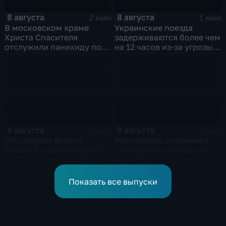
8 августа
8 августа
2 мин
1 мин
В московском храме
Украинские поезда
Христа Спасителя
задерживаются более чем
отслужили панихиду по
на 12 часов из-за угрозы
погибшим жителям
обстрелов
Южной Осетии
8 августа
8 августа
1 мин
2 мин
Российские войска
Российские школьники
заняли более выгодные
завоевали семь золотых
рубежи на нескольких
медалей и одну
направлениях в зоне СВО
бронзовую на турнире по
ИИ
Показать все выпуски