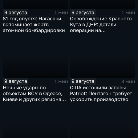
9 августа
9 августа
1 мин
1 мин
81 год спустя: Нагасаки
Освобождение Красного
вспоминает жертв
Кута в ДНР: детали
атомной бомбардировки
операции на
Добропольском
направлении
9 августа
9 августа
1 мин
3 мин
Ночные удары по
США истощили запасы
объектам ВСУ в Одессе,
Patriot: Пентагон требует
Киеве и других регионах
ускорить производство
Украины