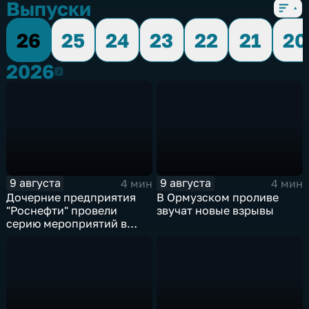
Выпуски
26
25
24
23
22
21
20
2026
2026
9 августа
9 августа
4 мин
4 мин
Дочерние предприятия
В Ормузском проливе
"Роснефти" провели
звучат новые взрывы
серию мероприятий в
поддержку коренных
народов Севера и
Дальнего Востока