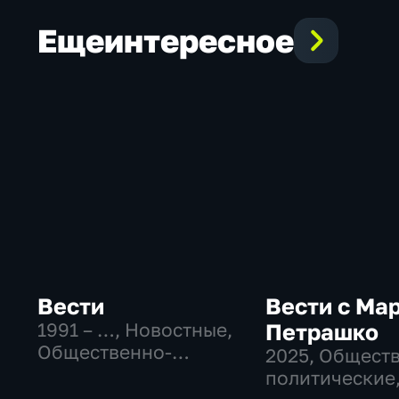
Еще
интересное
Вести
Вести с Ма
1991 – …
, Новостные,
Петрашко
Общественно-
2025
, Общест
политические,
политические
социально-