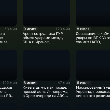
9 июля
8 июля
53 мин
123 мин
е в
Арест сотрудника ГУР,
Совещание с кабм
ие
обмен ударами между
удары по ВПК Укр
лива,
США и Ираном,
саммит НАТО,
г в
результаты
ближневосточный
международного
конфликт, слияни
сотрудничества,
циклонов
суперциклон и эффект
Фудзивары
6 июля
6 июля
122 мин
47 мин
ударов
Киев в дыму, как прошел
Массированный уд
реча
превый день Иннопрома,
Украине, провока
авы РЭЦ,
в Орле очереди на АЗС
киевского режима
в Анкаре,
стали меньше, биохакер
развитие регионо
Брайан Джонсон
тульские перспек
рассказал о редкой
скандал на чемпи