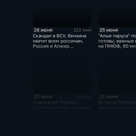
26 июня
25 июня
122 мин
Скандал в ВСУ, бензина
"Алые паруса" п
хватит всем россинам,
готовы, важные 
Россия и Алжир
на ПМЮФ, 60 мл
наращивают торговый
аграриев
оборот
23 июня
23 июня
45 мин
Совещание Путина с
Встреча Путина 
правительством, названы
выпускниками в
виновники обстрела
вузов, ограниче
детей, похороны юного
топливо в Крыму
героя в Ингушетии
Кабмина по защ
населения