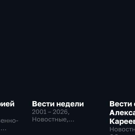
рией
Вести недели
Вести 
2001 – 2026
,
Алекс
Новостные,
венно-
Карее
Общественно-
,
Новостн
политические