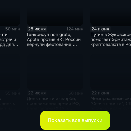
Париже и плей-офф ЧМ
25 июня
24 июня
50 мин
124 мин
очти
Генконсул non grata,
Путин в Жуковско
встречи
Apple против ВК, России
помогает Эрмитаж
рд для
вернули фехтование,
криптовалюта в Ро
Дитер Болен влип
ПМЮФ открылся в
22 июня
22 июня
55 мин
50 мин
с
День памяти и скорби,
Мемориальные ак
оенных
продвижение армии РФ,
"Свеча памяти", 
ния на
переговоры США и
одобрил иранскую
, планы
Ирана, Стармер в
Отставка Стармер
ите
отставке и акулы во
Показать все выпуски
Владивостоке