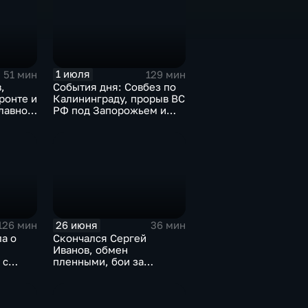
1 июля
51 мин
129 мин
,
События дня: Совбез по
ронте и
Калининграду, прорыв ВС
лавное
РФ под Запорожьем и
исторический рекорд
Мбаппе
26 июня
126 мин
36 мин
а о
Скончался Сергей
Иванов, обмен
 с
пленными, бои за
Константиновку