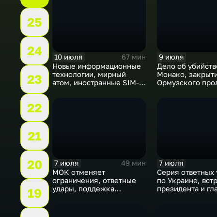
25
24
10 июля
9 июля
67 мин
Новые информационные
Дело об убийств
технологии, мирный
Монако, закрыт
23
атом, иностранные SIM-
Ормузского про
карты и обход
рост продаж кни
блокировок
России
22
21
20
7 июля
7 июля
49 мин
МОК отменяет
Серия ответных 
ограничения, ответные
по Украине, вст
удары, поддежка
президента и гл
19
экспорта, теракт в
саммит альянса 
Монако
теракт в Монако