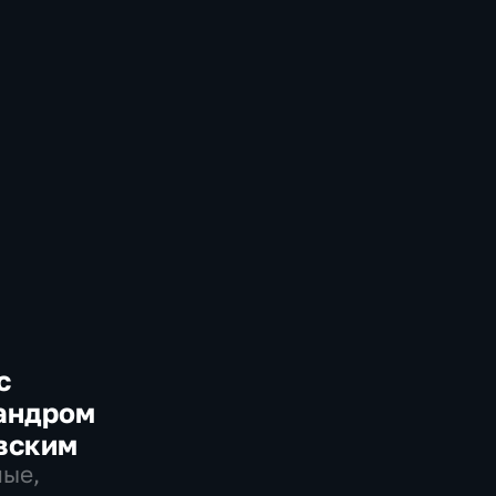
с
андром
вским
ые,