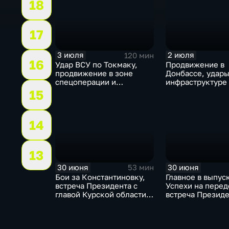
18
17
3 июля
2 июля
120 мин
16
Удар ВСУ по Токмаку,
Продвижение в
продвижение в зоне
Донбассе, удары
спецоперации и
инфраструктуре
прощание с Али Хаменеи
юбилей Калинин
15
в Иране
области, перего
Армении, рекор
Бельгии на ЧМ и
14
Москве.
13
30 июня
30 июня
53 мин
Бои за Константиновку,
Главное в выпус
встреча Президента с
Успехи на перед
главой Курской области и
встреча Президе
ликвидация олигарха в
главой Курской 
Монако
исторический те
Монако