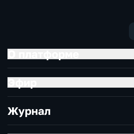
Новостные
экономические
О платформе
Эфир
Журнал