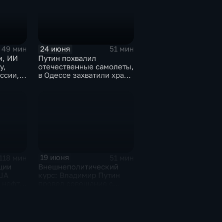
24 июня
49 мин
51 мин
м, ИИ
Путин похвалил
у,
отечественные самолеты,
ссии,
в Одессе захватили храм,
 СПб
Гданьск без Зеленского
19 июня
118 мин
51 мин
ции
Внешнеполитический
США
курс: Владимир Путин
 нефть,
провел совещание с
а
постоянными членами
Совбеза