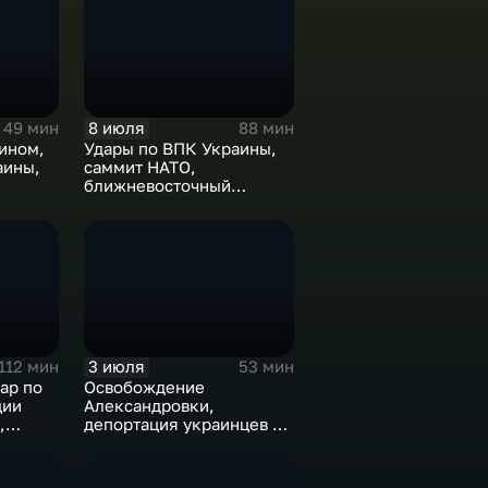
8 июля
49 мин
88 мин
ином,
Удары по ВПК Украины,
аины,
саммит НАТО,
ближневосточный
конфликт,новые драмы
е
чемпионата мира,
слияние циклонов
3 июля
112 мин
53 мин
ар по
Освобождение
ции
Александровки,
,
депортация украинцев из
в
Германии и масштабные
тивы,
проекты ВТБ на Чукотке
онате