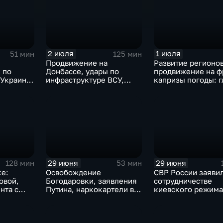
болезни
мира
2 июля
1 июля
51 мин
125 мин
Продвижение на
Развитие регионов
 по
Донбассе, удары по
продвижение на ф
 Украины,
инфраструктуре ВСУ,
капризы погоды: г
градской
юбилей Калининградской
к этому часу
воры в
области, визит фон дер
д
Ляйен в Армению,
 ливни в
рекорд Бельгии на ЧМ и
скорые ливни в Москве.
29 июня
29 июня
128 мин
53 мин
ке:
Освобождение
СВР России заявил
овой,
Богодаровки, заявления
сотрудничестве
нта с
Путина, наркокартели в
киевского режима
области и
Киеве, ядерный вопрос
мексиканскими
ракт в
Финляндии, возвращение
наркокартелями.
пленных, шторм в