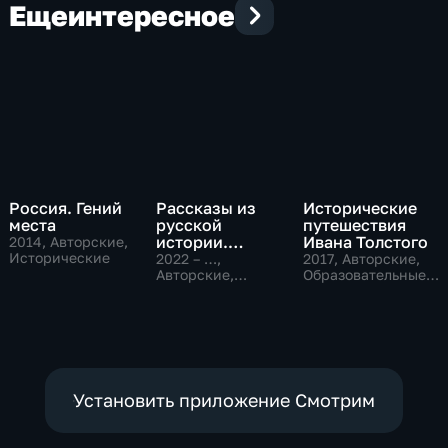
Еще
интересное
Россия. Гений
Рассказы из
Исторические
места
русской
путешествия
истории.
Ивана Толстого
2014
, Авторские,
Исторические
Владимир
2022 – …
,
2017
, Авторские,
Мединский
Авторские,
Образовательные,
Исторические,
исторические
образовательные
Установить приложение Смотрим