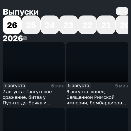
Выпуски
26
25
24
23
22
21
20
2026
2026
7 августа
5 августа
6 мин
5 мин
7 августа: Гангутское
6 августа: конец
сражение, битва у
Священной Римской
Пуэнте-дэ-Бояка и
империи, бомбардировка
мировой рекорд
Хиросимы и полет
гидросамолета БЕ-200
Германа Титова