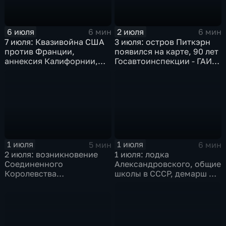
6 июля
2 июля
6 мин
6 мин
7 июля: Квазивойна США
3 июля: остров Питкэрн
против Франции,
появился на карте, 90 лет
аннексия Калифорнии,
Госавтоинспекции - ГАИ -
агрессия Японии в Китае
ГИБДД, переселение
и Брионская декларация
евреев на Мадагаскар,
помощь моджахедам от
США
1 июля
1 июля
5 мин
6 мин
2 июля: возникновение
1 июля: лодка
Соединенного
Александровского, общие
Королевства
школы в СССР, демарш Де
Великобритании и
Голля и роспуск ОВД
Ирландии,
провозглашение
Социалистической
Республики Вьетнам