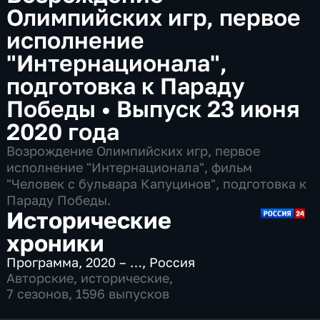
Олимпийских игр, первое
исполнение
"Интернационала",
подготовка к Параду
Победы
•
Выпуск 23 июня
2020 года
Возрождение Олимпийских игр, первое
исполнение "Интернационала", фильм
"Человек с бульвара Капуцинов", подготовка к
Параду Победы.
Исторические
хроники
Программа
,
2020 – …
,
Россия
Авторские
,
исторические
,
7 сезонов, 1596 выпусков