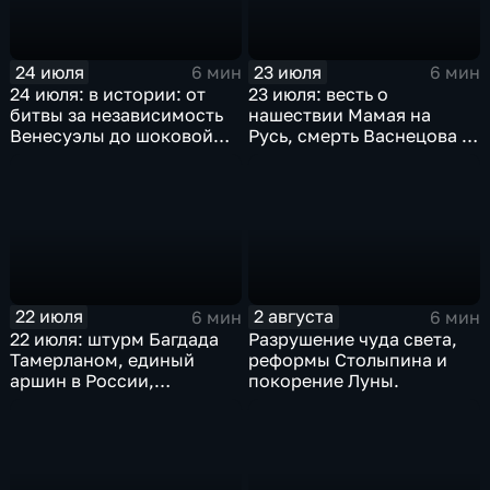
24 июля
23 июля
6 мин
6 мин
24 июля: в истории: от
23 июля: весть о
битвы за независимость
нашествии Мамая на
Венесуэлы до шоковой
Русь, смерть Васнецова и
денежной реформы
мораторий на добычу
Ельцина
китов
22 июля
2 августа
6 мин
6 мин
22 июля: штурм Багдада
Разрушение чуда света,
Тамерланом, единый
реформы Столыпина и
аршин в России,
покорение Луны.
реабилитация Дрейфуса и
отмена порки в
английских школах