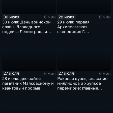
30 июля
28 июля
6 мин
6 мин
30 июля: День воинской
29 июля: первая
славы, блокадного
Архипелагская
подвига Ленинграда и
экспедиция Г.
великих советских
Спиридонова, мораторий
свершений
СССР на ядерные взрывы
и испытания самолета
ТУ-124А
27 июля
27 июля
6 мин
6 мин
28 июля: две войны,
Роковая дуэль, спасение
памятник Маяковскому и
миллионов и хрупкое
квантовый прорыв
перемирие: главные
исторические события 27
июля