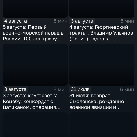
4 августа
3 августа
6 мин
5 мин
5 августа: Первый
4 августа: Георгиевский
военно-морской парад в
трактат, Владимр Ульянов
России, 100 лет трюку
(Ленин) - адвокат ,
Гудини, "Огонь по
нейтралитет США и
штабам!", олимпиада в
деноминация 1997
Рио-де-Жанейро
3 августа
31 июля
6 мин
6 мин
3 августа: кругосветка
31 июля: возврат
Коцебу, конкордат с
Смоленска, рождение
Ватиканом, операция
военной авиации и
"Рельсовая война" и
открытие "Лужников"
закрытие Олимпиады-80