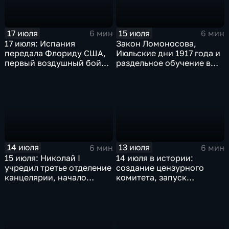
17 июля
15 июля
6 мин
6 мин
17 июля: Испания
Закон Ломоносова,
передала Флориду США,
Июльские дни 1917 года и
первый воздушный бой
раздельное обучение в
над морем т марш
школах СССР: главные
побежденных
события 16 июля в
истории России и мира
14 июля
13 июля
6 мин
6 мин
15 июля: Николай I
14 июля в истории:
учредил третье отделение
создание цензурного
канцелярии, начало
комитета, запуск
гражданской авиации в
Транссиба и свержение
СССР, Майнауское
монархии в Ираке
заявление против
ядерного оружия,
крупнейшая техногенная