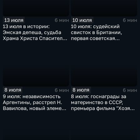
катастрофа в Московском
метро
13 июля
10 июля
6 мин
6 мин
13 июля в истории:
10 июля: судейский
Эмская депеша, судьба
свисток в Британии,
Храма Христа Спасителя
первая советская
и подвиг пограничников
Конституция, трагедия в
Едвабне и присяга
Ельцина
8 июля
8 июля
6 мин
6 мин
9 июля: независимость
8 июля: госнаграды за
Аргентины, расстрел Н.
материнство в СССР,
Вавилова, новый элемент
премьера фильма "Хозяин
- Нобелий, Г. Киссинджер
тайги", смерть Ким Ир
едет в Китай
Сена