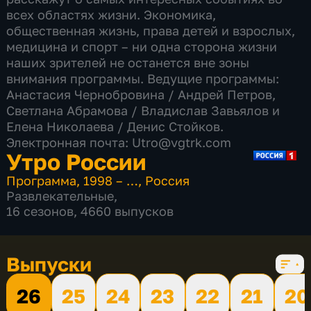
всех областях жизни. Экономика,
общественная жизнь, права детей и взрослых,
медицина и спорт – ни одна сторона жизни
наших зрителей не останется вне зоны
внимания программы. Ведущие программы:
Анастасия Чернобровина / Андрей Петров,
Светлана Абрамова​ / Владислав Завьялов и
Елена Николаева / Денис Стойков.
Электронная почта: Utro@vgtrk.com
Утро России
Программа
,
1998 – …
,
Россия
Развлекательные
,
16 сезонов, 4660 выпусков
Выпуски
26
25
24
23
22
21
20