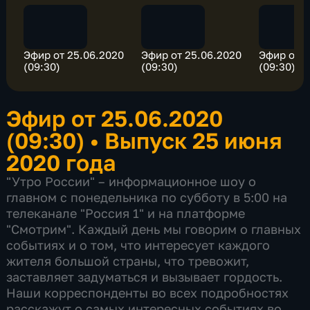
Эфир от 25.06.2020
Эфир от 25.06.2020
Эфир от 2
(09:30)
(09:30)
(09:30)
Эфир от 25.06.2020
(09:30)
•
Выпуск 25 июня
2020 года
"Утро России" – информационное шоу о
главном с понедельника по субботу в 5:00 на
телеканале "Россия 1" и на платформе
"Смотрим". Каждый день мы говорим о главных
событиях и о том, что интересует каждого
жителя большой страны, что тревожит,
заставляет задуматься и вызывает гордость.
Наши корреспонденты во всех подробностях
расскажут о самых интересных событиях во