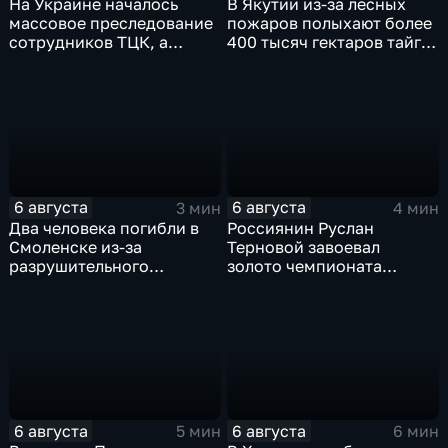
На Украине началось
В Якутии из-за лесных
массовое преследование
пожаров полыхают более
сотрудников ТЦК, а
400 тысяч гектаров тайги,
военкоматы пополнят
зафиксировано 77 очагов
бывшими заключенными
возгорания
6 августа
6 августа
3 мин
4 мин
Два человека погибли в
Россиянин Руслан
Смоленске из-за
Терновой завоевал
разрушительного
золото чемпионата
урагана, 15 тысяч
Европы в прыжках с 10-
жителей остались без
метровой вышки
света
6 августа
6 августа
5 мин
6 мин