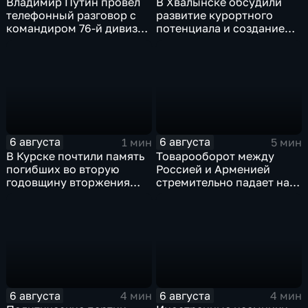
Владимир Путин провел
В Хвалынске обсудили
телефонный разговор с
развитие курортного
командиром 76-й дивизии
потенциала и создание
ВДВ Абдулазизом
медицинского кластера
Шихабидовым
6 августа
6 августа
1 мин
5 мин
В Курске почтили память
Товарооборот между
погибших во вторую
Россией и Арменией
годовщину вторжения
стремительно падает на
ВСУ
фоне курса Еревана на
евроинтеграцию
6 августа
6 августа
4 мин
4 мин