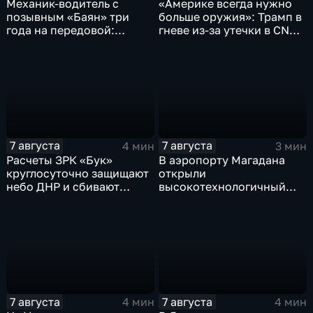
Механик-водитель с
«Америке всегда нужно
позывным «Баян» три
больше оружия»: Трамп в
года на передовой:
гневе из-за утечки в CNN
история мужества
о дефиците снарядов в
российского
США
добровольца
7 августа
7 августа
4 мин
3 мин
Расчеты ЗРК «Бук»
В аэропорту Магадана
круглосуточно защищают
открыли
небо ДНР и сбивают
высокотехнологичный
десятки вражеских
грузовой терминал
дронов
7 августа
7 августа
4 мин
4 мин