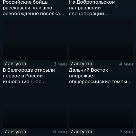
Российские бойцы
На Добропольском
рассказали, как шло
направлении
освобождение поселка
спецоперации
Красноярское на
российские бойцы
Добропольском
отразили более 70
направлении
контратак ВСУ
спецоперации
7 августа
7 августа
3 мин
4 мин
В Белгороде открыли
Дальний Восток
первое в России
опережает
инновационное
общероссийские темпы
модульное приемное
по привлечению
отделение детской
инвестиций, доложил
больницы
Юрий Трутнев Владимиру
Путину
7 августа
7 августа
6 мин
3 мин