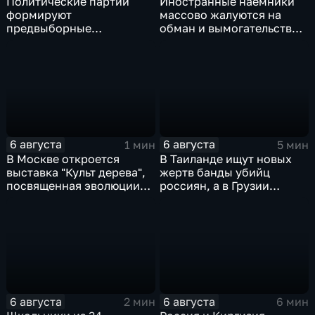
Политические партии
Иностранные наемники
формируют
массово жалуются на
предвыборные
обман и вымогательство
программы на фоне роста
со стороны
электоральной
командования ВСУ
активности
6 августа
6 августа
1 мин
5 мин
В Москве откроется
В Таиланде ищут новых
выставка "Культ дерева",
жертв банды убийц
посвященная эволюции
россиян, а в Грузии
художественной
фиксируют провокации
обработки древесины
против туристов
6 августа
6 августа
2 мин
6 мин