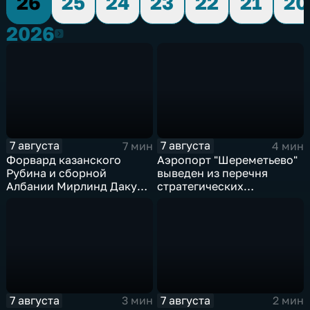
26
25
24
23
22
21
20
2026
2026
7 августа
7 августа
7 мин
4 мин
Форвард казанского
Аэропорт "Шереметьево"
Рубина и сборной
выведен из перечня
Албании Мирлинд Даку
стратегических
переше в Спартак за 11
предприятий
миллионов евро
7 августа
7 августа
3 мин
2 мин