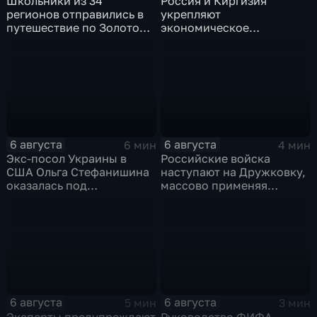
Школьники из 34
Россия и Киргизия
регионов отправились в
укрепляют
путешествие по Золотому
экономическое
кольцу в рамках проекта
партнерство в рамках
"Кольцо Открытия"
Евразийского
экономического союза
6 августа
6 августа
6 мин
4 мин
Экс-посол Украины в
Российские войска
США Ольга Стефанишина
наступают на Дружковку,
оказалась под
массово применяя
следствием по делу о
оптоволоконные дроны
коррупции
6 августа
6 августа
5 мин
3 мин
Эксперты предупреждают
Руководство ФИФА