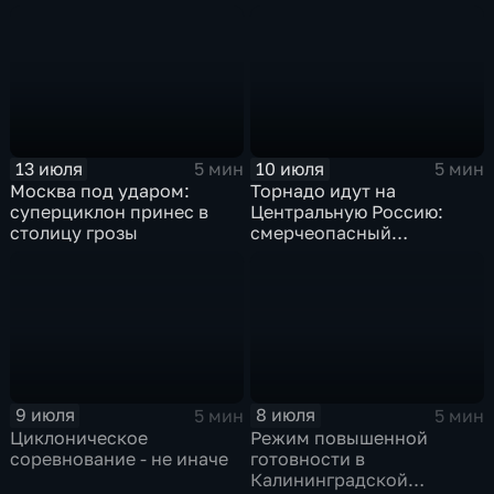
"Гави"
13 июля
10 июля
5 мин
5 мин
Москва под ударом:
Торнадо идут на
суперциклон принес в
Центральную Россию:
столицу грозы
смерчеопасный
холодный фронт ударит
по Москве и Туле
9 июля
8 июля
5 мин
5 мин
Циклоническое
Режим повышенной
соревнование - не иначе
готовности в
Калининградской