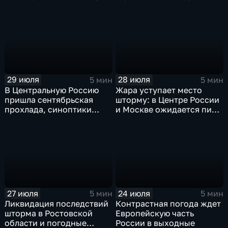
— ливни
России ждет потепления
29 июля
28 июля
5 мин
5 мин
В Центральную Россию
Жара уступает место
пришла сентябрьская
шторму: в Центре России
прохлада, синоптики
и Москве ожидается пик
прогнозируют затяжные
ненастья
дожди
27 июля
24 июля
5 мин
5 мин
Ликвидация последствий
Контрастная погода ждет
шторма в Ростовской
Европейскую часть
области и погодные
России в выходные