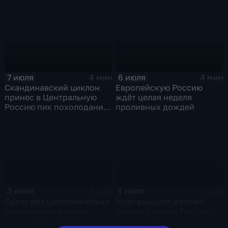
области и угроза
экстремальных ливней в
Центральной России
7 июля
6 июля
4 мин
4 мин
Скандинавский циклон
Европейскую Россию
принес в Центральную
ждёт целая неделя
Россию пик похолодания
проливных дождей
и ливни
1 июля
3 июля
5 мин
5 мин
Урал выходит из пика
Сразу два циклонических
паводка, центр России —
вторжения ожидает
на пике жары
Европейскую Россию в