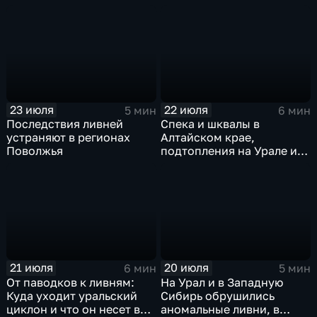
качели в Центральной
России
23 июля
22 июля
5 мин
6 мин
Последствия ливней
Спека и шквалы в
устраняют в регионах
Алтайском крае,
Поволжья
подтопления на Урале и
сентябрьская прохлада в
Петербурге
21 июля
20 июля
6 мин
5 мин
От паводков к ливням:
На Урал и в Западную
Куда уходит уральский
Сибирь обрушились
циклон и что он несет в
аномальные ливни, в