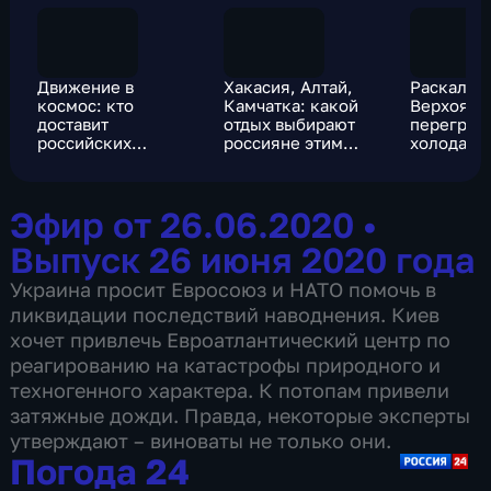
Движение в
Хакасия, Алтай,
Раскален
космос: кто
Камчатка: какой
Верхоянс
доставит
отдых выбирают
перегрел
российских
россияне этим
холода?
космонавтов на
летом
Луну?
Эфир от 26.06.2020
•
Выпуск 26 июня 2020 года
Украина просит Евросоюз и НАТО помочь в
ликвидации последствий наводнения. Киев
хочет привлечь Евроатлантический центр по
реагированию на катастрофы природного и
техногенного характера. К потопам привели
затяжные дожди. Правда, некоторые эксперты
утверждают – виноваты не только они.
Погода 24