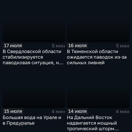
Москву
европейской части
России ожидается
потепление
17 июля
16 июля
5 мин
5 мин
В Свердловской области
В Тюменской области
стабилизируется
ожидается паводок из-за
паводковая ситуация, но
сильных ливней
синоптики вновь
прогнозируют ливни
15 июля
14 июля
4 мин
4 мин
Большая вода на Урале и
На Дальний Восток
в Предуралье
надвигается мощный
тропический шторм