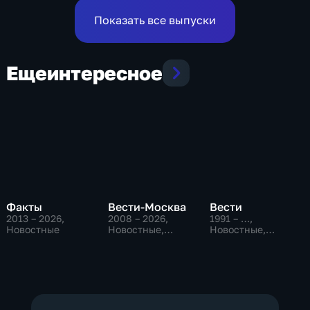
оставшиеся дни недели
Показать все выпуски
Еще
интересное
Факты
Вести-Москва
Вести
2013 – 2026
,
2008 – 2026
,
1991 – …
,
Новостные
Новостные,
Новостные,
Общественно-
Общественно-
политические,
политические,
социально-
социально-
экономические
экономические