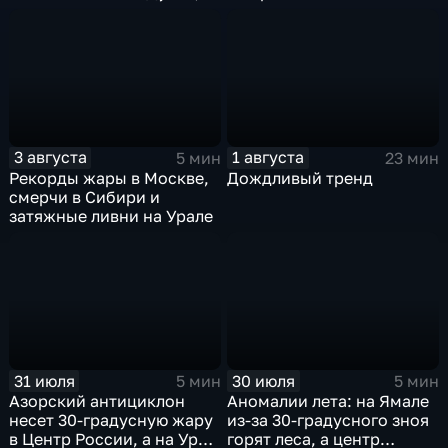
пока к России подступает
аномальная жара
3 августа
1 августа
5 мин
23 мин
Рекорды жары в Москве,
Дождливый тренд
смерчи в Сибири и
затяжные ливни на Урале
31 июля
30 июля
5 мин
5 мин
Азорский антициклон
Аномалии лета: на Ямале
несет 30-градусную жару
из-за 30-градусного зноя
в Центр России, а на Урал
горят леса, а центр