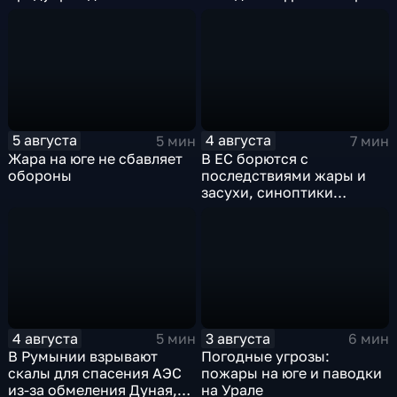
столицу надвигаются
грозы, ливни с градом и
шквалистый ветер
5 августа
4 августа
5 мин
7 мин
Жара на юге не сбавляет
В ЕС борются с
обороны
последствиями жары и
засухи, синоптики
предупреждают об
усилении зноя в России
4 августа
3 августа
5 мин
6 мин
В Румынии взрывают
Погодные угрозы:
скалы для спасения АЭС
пожары на юге и паводки
из-за обмеления Дуная,
на Урале