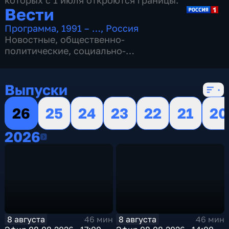
которых с 1 июля откроются границы.
Вести
Программа
,
1991 – …
,
Россия
Новостные
,
общественно-
политические
,
социально-
экономические
,
16 сезонов, 13153 выпуска
Выпуски
26
25
24
23
22
21
20
2026
2026
8 августа
8 августа
46 мин
46 мин