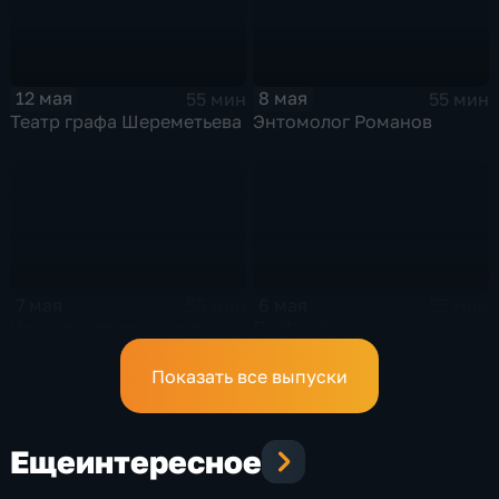
12 мая
8 мая
55 мин
55 мин
Театр графа Шереметьева
Энтомолог Романов
7 мая
6 мая
55 мин
55 мин
Наследство авангарда
По Фрейду
Показать все выпуски
Еще
интересное