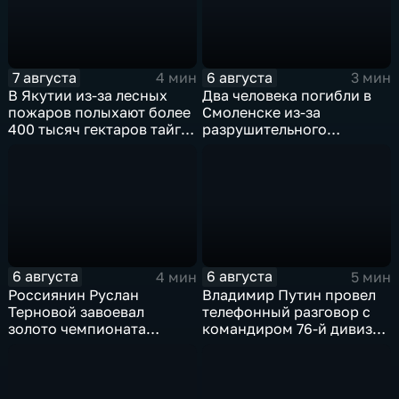
7 августа
6 августа
4 мин
3 мин
В Якутии из-за лесных
Два человека погибли в
пожаров полыхают более
Смоленске из-за
400 тысяч гектаров тайги,
разрушительного
зафиксировано 77 очагов
урагана, 15 тысяч
возгорания
жителей остались без
света
6 августа
6 августа
4 мин
5 мин
Россиянин Руслан
Владимир Путин провел
Терновой завоевал
телефонный разговор с
золото чемпионата
командиром 76-й дивизии
Европы в прыжках с 10-
ВДВ Абдулазизом
метровой вышки
Шихабидовым