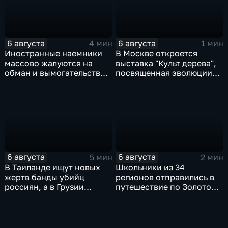
6 августа
6 августа
4 мин
1 мин
Иностранные наемники
В Москве откроется
массово жалуются на
выставка "Культ дерева",
обман и вымогательство
посвященная эволюции
со стороны
художественной
командования ВСУ
обработки древесины
6 августа
6 августа
5 мин
2 мин
В Таиланде ищут новых
Школьники из 34
жертв банды убийц
регионов отправились в
россиян, а в Грузии
путешествие по Золотому
фиксируют провокации
кольцу в рамках проекта
против туристов
"Кольцо Открытия"