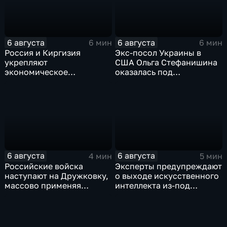
6 августа
6 августа
6 мин
6 мин
Россия и Киргизия
Экс-посол Украины в
укрепляют
США Ольга Стефанишина
экономическое
оказалась под
партнерство в рамках
следствием по делу о
Евразийского
коррупции
экономического союза
6 августа
6 августа
4 мин
5 мин
Российские войска
Эксперты предупреждают
наступают на Дружковку,
о выходе искусственного
массово применяя
интеллекта из-под
оптоволоконные дроны
контроля разработчиков