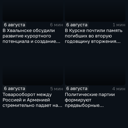
6 августа
6 августа
6 мин
1 мин
В Хвалынске обсудили
В Курске почтили память
развитие курортного
погибших во вторую
потенциала и создание
годовщину вторжения
медицинского кластера
ВСУ
6 августа
6 августа
5 мин
4 мин
Товарооборот между
Политические партии
Россией и Арменией
формируют
стремительно падает на
предвыборные
фоне курса Еревана на
программы на фоне роста
евроинтеграцию
электоральной
активности