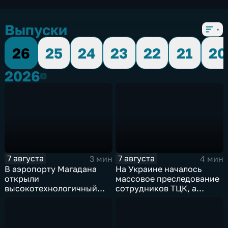
Выпуски
26
25
24
23
22
21
20
2026
2026
7 августа
7 августа
3 мин
4 мин
В аэропорту Магадана
На Украине началось
открыли
массовое преследование
высокотехнологичный
сотрудников ТЦК, а
грузовой терминал
военкоматы пополнят
бывшими заключенными