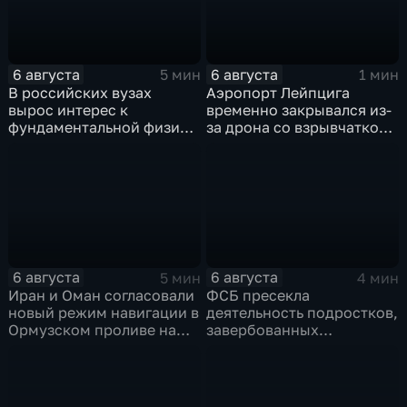
6 августа
6 августа
5 мин
1 мин
В российских вузах
Аэропорт Лейпцига
вырос интерес к
временно закрывался из-
фундаментальной физике
за дрона со взрывчаткой
и авиастроению на фоне
рядом с украинским
перехода к новой модели
грузовым самолетом
образования
6 августа
6 августа
5 мин
4 мин
Иран и Оман согласовали
ФСБ пресекла
новый режим навигации в
деятельность подростков,
Ормузском проливе на
завербованных
фоне нехватки
украинскими
боеприпасов у США
спецслужбами для
терактов в России