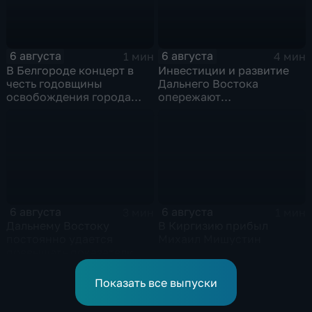
6 августа
6 августа
1 мин
4 мин
В Белгороде концерт в
Инвестиции и развитие
честь годовщины
Дальнего Востока
освобождения города
опережают
продолжился несмотря
среднероссийские
на блэкаут
показатели
6 августа
6 августа
3 мин
1 мин
Дальнему Востоку
В Киргизию прибыл
постоянно удается
Михаил Мишустин
превышать показатели
привлечения
инвестицийВ
Показать все выпуски