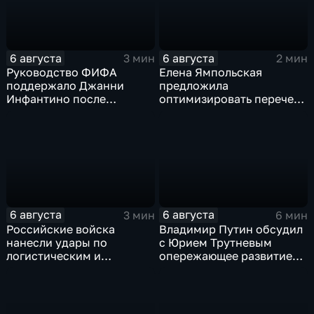
6 августа
6 августа
3 мин
2 мин
Руководство ФИФА
Елена Ямпольская
поддержало Джанни
предложила
Инфантино после
оптимизировать перечень
скандала с продажей
олимпиад для
прав на чемпионаты мира
поступления в вузы
6 августа
6 августа
3 мин
6 мин
Российские войска
Владимир Путин обсудил
нанесли удары по
с Юрием Трутневым
логистическим и
опережающее развитие
энергетическим объектам
Дальнего Востока
ВСУ