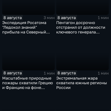
8 августа
8 августа
3 мин
1 мин
Экспедиция Росатома
Пентагон досрочно
"Ледокол знаний"
отстранил от должности
прибыла на Северный
ключевого генерала
полюс
Чарльза Костанцу
8 августа
8 августа
1 мин
1 мин
Масштабные природные
Экстремальная жара
пожары охватили Грецию
охватила южные регионы
и Францию на фоне
России
европейской засухи