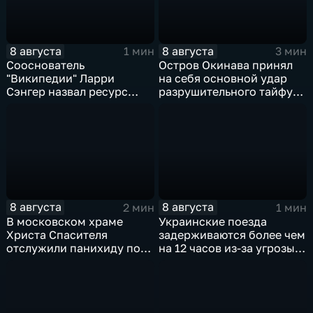
8 августа
8 августа
1 мин
3 мин
Сооснователь
Остров Окинава принял
"Википедии" Ларри
на себя основной удар
Сэнгер назвал ресурс
разрушительного тайфуна
инструментом
"Дельфин"
пропаганды
8 августа
8 августа
2 мин
1 мин
В московском храме
Украинские поезда
Христа Спасителя
задерживаются более чем
отслужили панихиду по
на 12 часов из-за угрозы
погибшим жителям
обстрелов
Южной Осетии