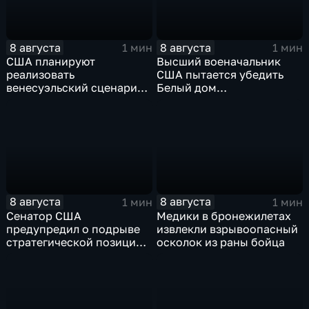
8 августа
8 августа
1 мин
1 мин
США планируют
Высший военачальник
реализовать
США пытается убедить
венесуэльский сценарий
Белый дом
для смены власти на Кубе
незамедлительно
завершить конфликт с
Ираном
8 августа
8 августа
1 мин
1 мин
Сенатор США
Медики в бронежилетах
предупредил о подрыве
извлекли взрывоопасный
стратегической позиции
осколок из раны бойца
из-за новых пошлин
против России