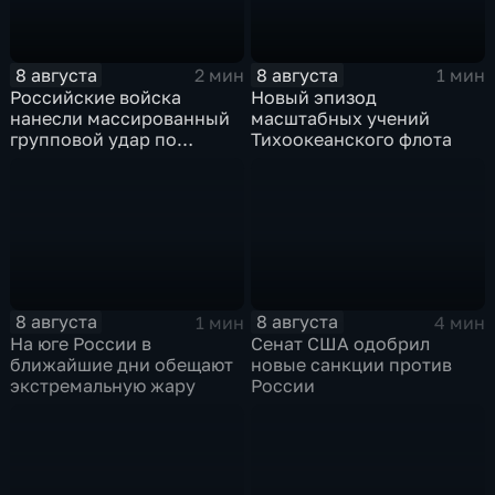
8 августа
8 августа
2 мин
1 мин
Российские войска
Новый эпизод
нанесли массированный
масштабных учений
групповой удар по
Тихоокеанского флота
стратегическим объектам
в глубоком тылу ВСУ
8 августа
8 августа
1 мин
4 мин
На юге России в
Сенат США одобрил
ближайшие дни обещают
новые санкции против
экстремальную жару
России