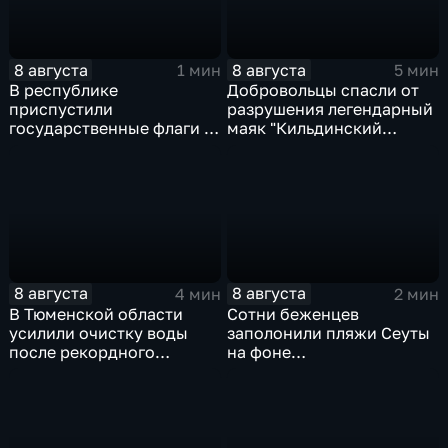
8 августа
8 августа
1 мин
5 мин
В республике
Добровольцы спасли от
приспустили
разрушения легендарный
государственные флаги и
маяк "Кильдинский
зажгли свечи в память о
Северный"
жертвах обстрела
Цхинвала
8 августа
8 августа
4 мин
2 мин
В Тюменской области
Сотни беженцев
усилили очистку воды
заполонили пляжи Сеуты
после рекордного
на фоне
летнего паводка
катастрофического
миграционного кризиса