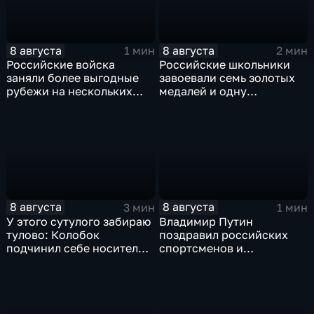
8 августа
8 августа
1 мин
2 мин
Российские войска
Российские школьники
заняли более выгодные
завоевали семь золотых
рубежи на нескольких
медалей и одну
направлениях в зоне СВО
бронзовую на турнире по
ИИ
8 августа
8 августа
3 мин
1 мин
У этого сутулого забираю
Владимир Путин
тулово: Колобок
поздравил российских
подчинил себе носителя в
спортсменов и
новом сказочном
физкультурников с
блокбастере
профессиональным
праздником