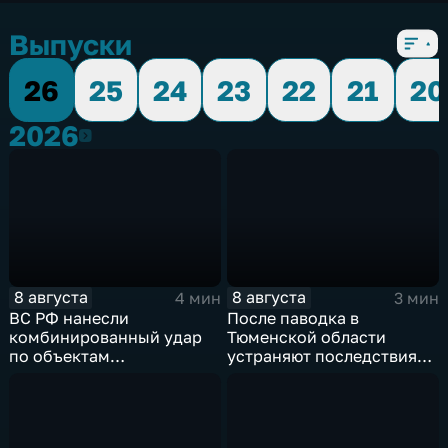
Выпуски
26
25
24
23
22
21
20
2026
2026
8 августа
8 августа
4 мин
3 мин
ВС РФ нанесли
После паводка в
комбинированный удар
Тюменской области
по объектам
устраняют последствия
логистической,
для водоснабжения
топливной и
энергетической
инфраструктуры в Киеве