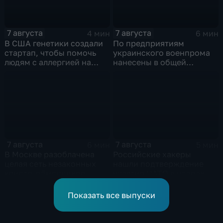
7 августа
7 августа
4 мин
6 мин
В США генетики создали
По предприятиям
стартап, чтобы помочь
украинского военпрома
людям с аллергией на
нанесены в общей
собак
сложности более 10-ти
массированных и
групповых ударов
7 августа
7 августа
6 мин
5 мин
В Москве разоблачена
Российские хакеры
целая сеть незаконных
нашли подтверждение
крипто-обменников
участия НАТО в ударах по
России
Показать все выпуски