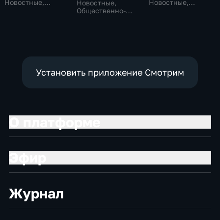
Новостные,
Новостные,
Новостные,
Общественно-
Общество,
Общественно-
политические,
общественно-
политические,
социально-
политические
социально-
экономические
экономические
Установить приложение Смотрим
О платформе
Эфир
Журнал