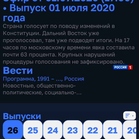
•
Выпуск 01 июля 2020
года
Страна голосует по поводу изменений в
Конституции. Дальний Восток уже
проголосовал, там уже подводят итоги. На 17
часов по московскому времени явка составила
почти 63 процента. Крупных нарушений
процедуры голосования не зафиксировано.
Вести
Программа
,
1991 – …
,
Россия
Новостные
,
общественно-
политические
,
социально-
экономические
,
16 сезонов, 13149 выпусков
Выпуски
26
25
24
23
22
21
20