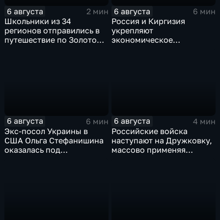
6 августа
6 августа
2 мин
6 мин
Школьники из 34
Россия и Киргизия
регионов отправились в
укрепляют
путешествие по Золотому
экономическое
кольцу в рамках проекта
партнерство в рамках
"Кольцо Открытия"
Евразийского
экономического союза
6 августа
6 августа
6 мин
4 мин
Экс-посол Украины в
Российские войска
США Ольга Стефанишина
наступают на Дружковку,
оказалась под
массово применяя
следствием по делу о
оптоволоконные дроны
коррупции