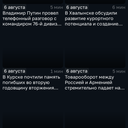
6 августа
6 августа
5 мин
6 мин
Владимир Путин провел
В Хвалынске обсудили
телефонный разговор с
развитие курортного
командиром 76-й дивизии
потенциала и создание
ВДВ Абдулазизом
медицинского кластера
Шихабидовым
6 августа
6 августа
1 мин
5 мин
В Курске почтили память
Товарооборот между
погибших во вторую
Россией и Арменией
годовщину вторжения
стремительно падает на
ВСУ
фоне курса Еревана на
евроинтеграцию