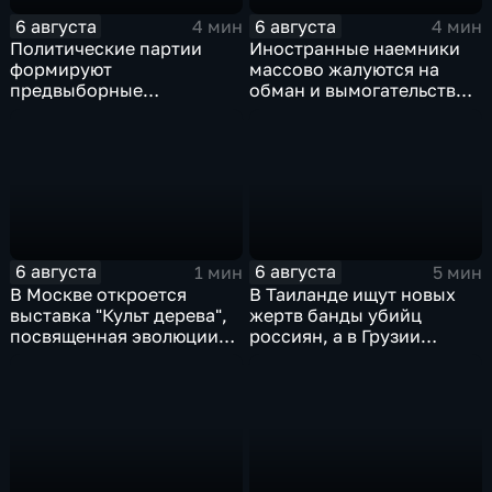
6 августа
6 августа
4 мин
4 мин
Политические партии
Иностранные наемники
формируют
массово жалуются на
предвыборные
обман и вымогательство
программы на фоне роста
со стороны
электоральной
командования ВСУ
активности
6 августа
6 августа
1 мин
5 мин
В Москве откроется
В Таиланде ищут новых
выставка "Культ дерева",
жертв банды убийц
посвященная эволюции
россиян, а в Грузии
художественной
фиксируют провокации
обработки древесины
против туристов