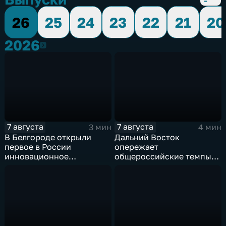
26
25
24
23
22
21
20
2026
2026
7 августа
7 августа
3 мин
4 мин
В Белгороде открыли
Дальний Восток
первое в России
опережает
инновационное
общероссийские темпы
модульное приемное
по привлечению
отделение детской
инвестиций, доложил
больницы
Юрий Трутнев Владимиру
Путину