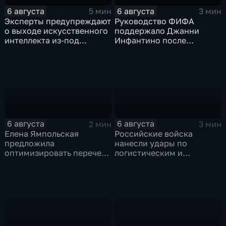
6 августа
6 августа
5 мин
3 мин
Эксперты предупреждают
Руководство ФИФА
о выходе искусственного
поддержало Джанни
интеллекта из-под
Инфантино после
контроля разработчиков
скандала с продажей
прав на чемпионаты мира
6 августа
6 августа
2 мин
3 мин
Елена Ямпольская
Российские войска
предложила
нанесли удары по
оптимизировать перечень
логистическим и
олимпиад для
энергетическим объектам
поступления в вузы
ВСУ