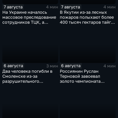
7 августа
7 августа
4 мин
4 мин
На Украине началось
В Якутии из-за лесных
массовое преследование
пожаров полыхают более
сотрудников ТЦК, а
400 тысяч гектаров тайги,
военкоматы пополнят
зафиксировано 77 очагов
бывшими заключенными
возгорания
6 августа
6 августа
3 мин
4 мин
Два человека погибли в
Россиянин Руслан
Смоленске из-за
Терновой завоевал
разрушительного
золото чемпионата
урагана, 15 тысяч
Европы в прыжках с 10-
жителей остались без
метровой вышки
света