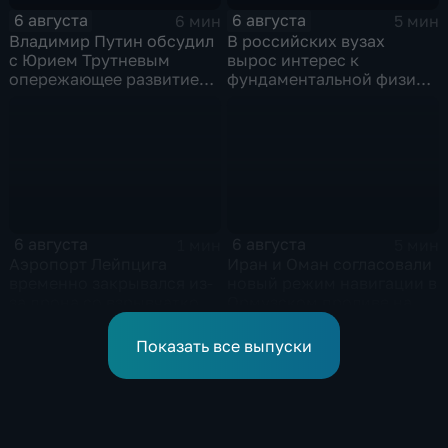
6 августа
6 августа
6 мин
5 мин
Владимир Путин обсудил
В российских вузах
с Юрием Трутневым
вырос интерес к
опережающее развитие
фундаментальной физике
Дальнего Востока
и авиастроению на фоне
перехода к новой модели
образования
6 августа
6 августа
1 мин
5 мин
Аэропорт Лейпцига
Иран и Оман согласовали
временно закрывался из-
новый режим навигации в
за дрона со взрывчаткой
Ормузском проливе на
рядом с украинским
фоне нехватки
грузовым самолетом
боеприпасов у США
Показать все выпуски