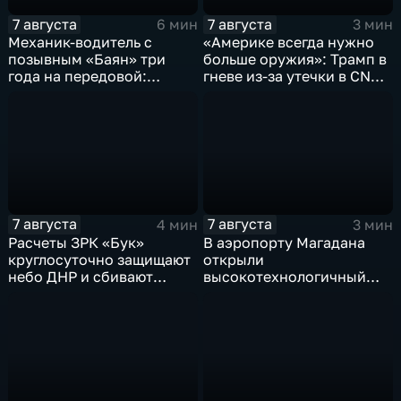
7 августа
7 августа
6 мин
3 мин
Механик-водитель с
«Америке всегда нужно
позывным «Баян» три
больше оружия»: Трамп в
года на передовой:
гневе из-за утечки в CNN
история мужества
о дефиците снарядов в
российского
США
добровольца
7 августа
7 августа
4 мин
3 мин
Расчеты ЗРК «Бук»
В аэропорту Магадана
круглосуточно защищают
открыли
небо ДНР и сбивают
высокотехнологичный
десятки вражеских
грузовой терминал
дронов