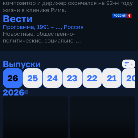
композитор и дирижер скончался на 92-м году
жизни в клинике Рима.
Вести
Программа
,
1991 – …
,
Россия
Новостные
,
общественно-
политические
,
социально-
экономические
,
16 сезонов, 13149 выпусков
Выпуски
26
25
24
23
22
21
20
2026
2026