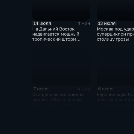
14 июля
13 июля
4 мин
На Дальний Восток
Москва под уда
надвигается мощный
суперциклон пр
тропический шторм
столицу грозы
"Гави"
7 июля
6 июля
4 мин
Скандинавский циклон
Европейскую Ро
принес в Центральную
ждёт целая нед
Россию пик похолодания
проливных дож
и ливни