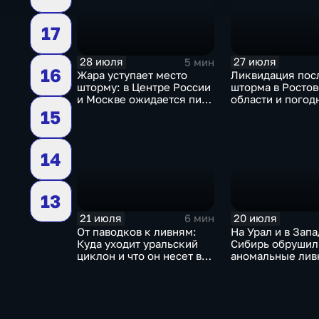
17
28 июля
27 июля
5 мин
16
Жара уступает место
Ликвидация пос
шторму: в Центре России
шторма в Росто
и Москве ожидается пик
области и погод
ненастья
качели в Центра
15
России
14
13
21 июля
20 июля
6 мин
От паводков к ливням:
На Урал и в Зап
Куда уходит уральский
Сибирь обрушил
циклон и что он несет в
аномальные ливн
Москву
европейской ча
России ожидает
потепление