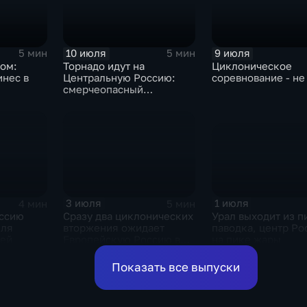
10 июля
9 июля
5 мин
5 мин
ром:
Торнадо идут на
Циклоническое
инес в
Центральную Россию:
соревнование - не
смерчеопасный
холодный фронт ударит
по Москве и Туле
1 июля
3 июля
4 мин
5 мин
Урал выходит из п
ссию
Сразу два циклонических
паводка, центр Ро
еля
вторжения ожидает
на пике жары
дей
Европейскую Россию в
оставшиеся дни недели
Показать все выпуски