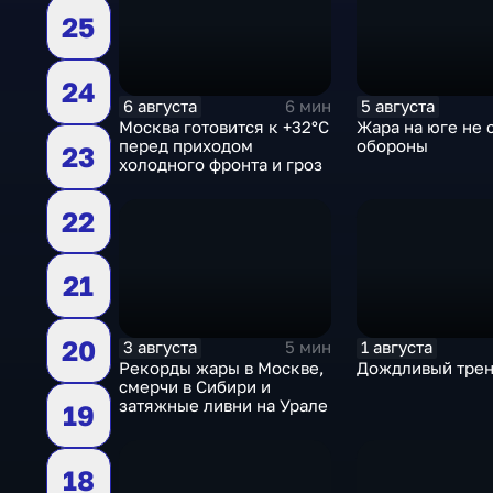
25
24
6 августа
5 августа
6 мин
Москва готовится к +32°C
Жара на юге не 
перед приходом
обороны
23
холодного фронта и гроз
22
21
20
3 августа
1 августа
5 мин
Рекорды жары в Москве,
Дождливый тре
смерчи в Сибири и
затяжные ливни на Урале
19
18