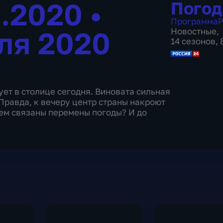
7.2020
•
Погод
Программа
Р
ля 2020
Новостные
,
14 сезонов,
ет в столице сегодня. Виновата сильная
 Правда, к вечеру центр страны накроют
чем связаны перемены погоды? И до