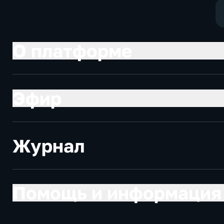
экономически
О платформе
Эфир
Журнал
Помощь и информация