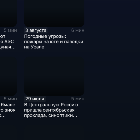
3 августа
5 мин
6 мин
ют
Погодные угрозы:
ия АЭС
пожары на юге и паводки
уная,
на Урале
ступает
29 июля
5 мин
5 мин
 Ямале
В Центральную Россию
го зноя
пришла сентябрьская
р
прохлада, синоптики
пления
прогнозируют затяжные
дожди