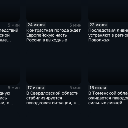
24 июля
23 июля
5 мин
5 мин
ледствий
Контрастная погода ждет
Последствия ливн
вской
Европейскую часть
устраняют в регио
ные
России в выходные
Поволжья
льной
17 июля
16 июля
5 мин
5 мин
адную
В Свердловской области
В Тюменской обла
ись
стабилизируется
ожидается паводок
и, в
паводковая ситуация, но
сильных ливней
сти
синоптики вновь
ся
прогнозируют ливни