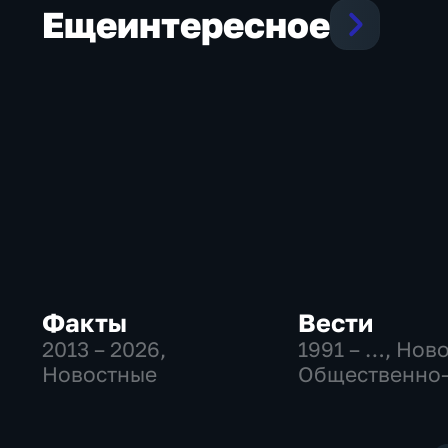
Еще
интересное
Факты
Вести
2013 – 2026
,
1991 – …
, Нов
Новостные
Общественно
политические
социально-