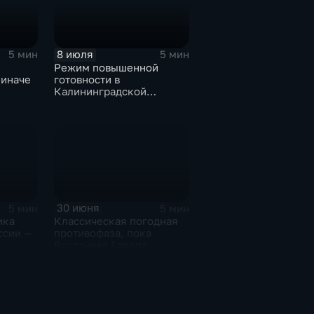
8 июля
5 мин
5 мин
Режим повышенной
 иначе
готовности в
Калининградской
области и угроза
экстремальных ливней в
Центральной России
30 июня
5 мин
5 мин
ика
Классическая погодная
ссии —
противофаза, пока
Восточная Европа
плавится от зноя, Урал
тонет