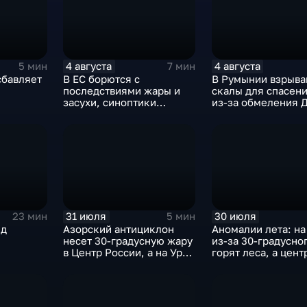
4 августа
4 августа
5 мин
7 мин
сбавляет
В ЕС борются с
В Румынии взрыва
последствиями жары и
скалы для спасен
засухи, синоптики
из-за обмеления Д
предупреждают об
пока к России под
усилении зноя в России
аномальная жара
31 июля
30 июля
23 мин
5 мин
нд
Азорский антициклон
Аномалии лета: на
несет 30-градусную жару
из-за 30-градусно
в Центр России, а на Урал
горят леса, а цент
— ливни
России ждет поте