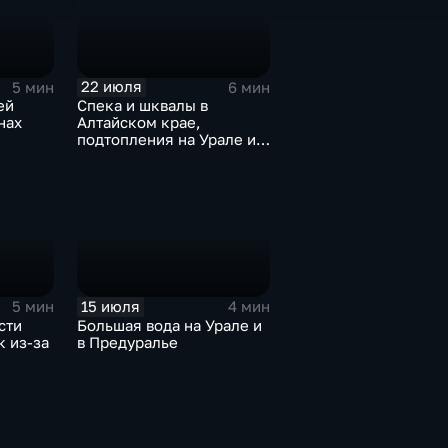
22 июля
5 мин
6 мин
ей
Спека и шквалы в
нах
Алтайском крае,
подтопления на Урале и
сентябрьская прохлада в
Петербурге
15 июля
5 мин
4 мин
сти
Большая вода на Урале и
 из-за
в Предуралье