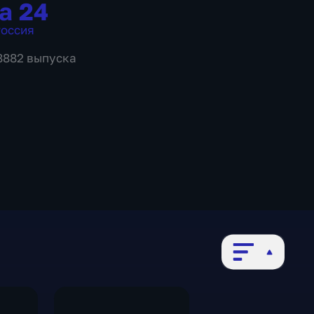
а 24
оссия
 8882 выпуска