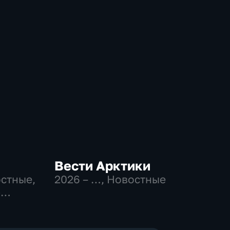
Вести Арктики
остные,
2026 – …
, Новостные
-
,