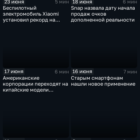
23 июня
18 июня
5 мин
6 мин
Беспилотный
Snap назвала дату начала
электромобиль Xiaomi
продаж очков
установил рекорд на
дополненной реальности
трассе Нюрбургринг
17 июня
16 июня
6 мин
7 мин
Американские
Старым смартфонам
корпорации переходят на
нашли новое применение
китайские модели
искусственного
интеллекта