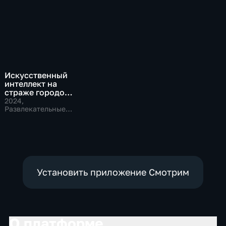
Искусственный
интеллект на
страже городов
будущего
2024
,
Развлекательные,
Технологии
Установить приложение Смотрим
О платформе