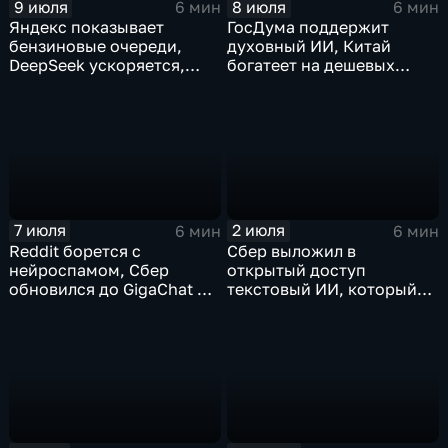
9 июля
8 июля
6 мин
6 мин
Яндекс показывает
ГосДума поддержит
бензиновые очереди,
духовный ИИ, Китай
DeepSeek ускоряется,
богатеет на дешевых
китайцы не хотят
токенах, Claude обладает
делиться ИИ
подсознанием
7 июля
2 июля
6 мин
6 мин
Reddit борется с
Сбер выложил в
нейроспамом, Сбер
открытый доступ
обновился до GigaChat 3.5
текстовый ИИ, который
Ultra, в Китае
думает "по-человечески"
ограничивают AI-
компаньонов, фактчекинг
роликов YouTube