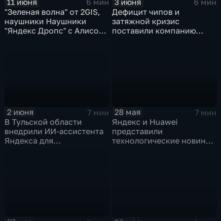
11 июня
3 июня
6 мин
6 мин
"Зеленая волна" от 2GIS,
Дефицит чипов и
наушники Наушники
затяжной кризис
"Яндекс Дропс" с Алисой
поставили компанию
Al, Kandinsky 6.0 Image
GoPro под угрозу
Pro от Сбера
закрытия
2 июня
28 мая
7 мин
7 мин
В Тульской области
Яндекс и Huawei
внедрили ИИ-ассистента
представили
Яндекса для
технологические новинки
кардиопациентов
для бизнеса и
микроэлектроники