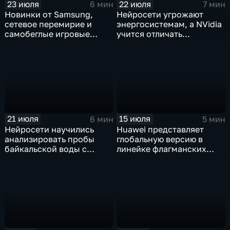
23 июля
22 июля
6 мин
7 мин
Новинки от Samsung,
Нейросети угрожают
сетевое перемирие и
энергосистемам, а NVidia
самобеглые игровые
учится отличать
контроллеры
дипфейки от реального
видео
21 июля
15 июля
6 мин
5 мин
Нейросети научились
Huawei представляет
анализировать пробы
глобальную версию в
байкальской воды с
линейке флагманских
точностью 87%
фотосмартфонов Pura