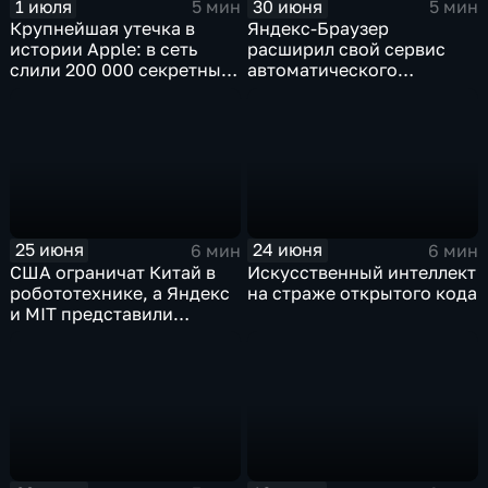
1 июля
30 июня
5 мин
5 мин
Крупнейшая утечка в
Яндекс-Браузер
истории Apple: в сеть
расширил свой сервис
слили 200 000 секретных
автоматического
документов
нейросетевого дубляжа
видео
25 июня
24 июня
6 мин
6 мин
США ограничат Китай в
Искусственный интеллект
робототехнике, а Яндекс
на страже открытого кода
и MIT представили
инновационные ИИ- и
навигационные решения