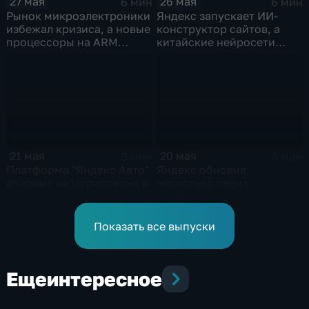
26 мая
27 мая
6 мин
6 мин
Яндекс запускает ИИ-
Рынок микроэлектроники
конструктор сайтов, а
избежал кризиса, а новые
китайские нейросети
процессоры на ARM
демпингуют цены
могут изменить рынок
ноутбуков
21 мая
20 мая
5 мин
6 мин
Платформа "Яндекс Авто"
Яндекс обновил
впервые интегрирована в
несколько своих
автомобиль
сервисов
Показать все выпуски
Еще
интересное