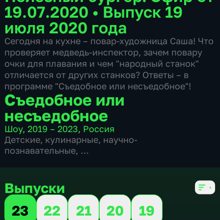
19.07.2020
•
Выпуск 19
июля 2020 года
Сегодня на кухне – повар-художница Саша! Что
проверяет медведь-инспектор, зачем повару
очки для плавания и чем "народный станок"
отличается от других станков? Ответы – в
программе "Съедобное или несъедобное"!
Съедобное или
несъедобное
Шоу
,
2019 – 2023
,
Россия
Детские
,
кулинарные
,
научно-
познавательные
,
5 сезонов, 154 выпуска
Выпуски
23
22
21
20
19