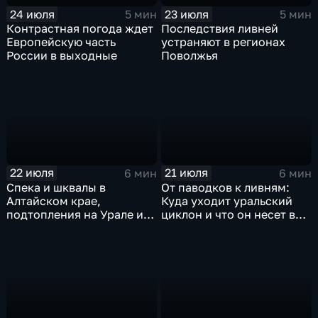
24 июля
23 июля
5 мин
5 мин
Контрастная погода ждет
Последствия ливней
Европейскую часть
устраняют в регионах
России в выходные
Поволжья
22 июля
21 июля
6 мин
6 мин
Спека и шквалы в
От паводков к ливням:
Алтайском крае,
Куда уходит уральский
подтопления на Урале и
циклон и что он несет в
сентябрьская прохлада в
Москву
Петербурге