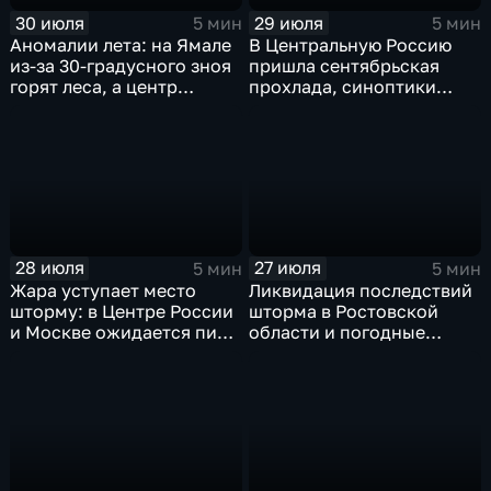
30 июля
29 июля
5 мин
5 мин
Аномалии лета: на Ямале
В Центральную Россию
из-за 30-градусного зноя
пришла сентябрьская
горят леса, а центр
прохлада, синоптики
России ждет потепления
прогнозируют затяжные
дожди
28 июля
27 июля
5 мин
5 мин
Жара уступает место
Ликвидация последствий
шторму: в Центре России
шторма в Ростовской
и Москве ожидается пик
области и погодные
ненастья
качели в Центральной
России