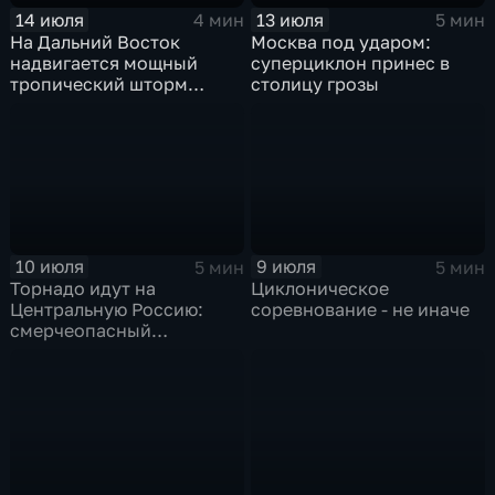
14 июля
13 июля
4 мин
5 мин
На Дальний Восток
Москва под ударом:
надвигается мощный
суперциклон принес в
тропический шторм
столицу грозы
"Гави"
10 июля
9 июля
5 мин
5 мин
Торнадо идут на
Циклоническое
Центральную Россию:
соревнование - не иначе
смерчеопасный
холодный фронт ударит
по Москве и Туле