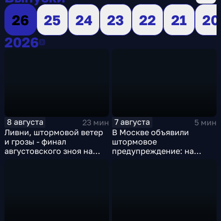
26
25
24
23
22
21
20
2026
2026
8 августа
7 августа
23 мин
5 мин
Ливни, штормовой ветер
В Москве объявили
и грозы - финал
штормовое
августовского зноя на
предупреждение: на
Русскй равнине
столицу надвигаются
грозы, ливни с градом и
шквалистый ветер