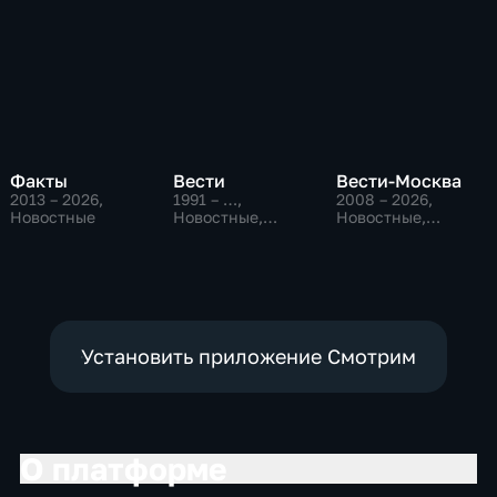
Факты
Вести
Вести-Москва
2013 – 2026
,
1991 – …
,
2008 – 2026
,
Новостные
Новостные,
Новостные,
Общественно-
Общественно-
политические,
политические,
социально-
социально-
экономические
экономические
Установить приложение Смотрим
О платформе