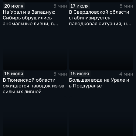
20 июля
17 июля
5 мин
5 мин
На Урал и в Западную
В Свердловской области
Сибирь обрушились
стабилизируется
аномальные ливни, в
паводковая ситуация, но
европейской части
синоптики вновь
России ожидается
прогнозируют ливни
потепление
16 июля
15 июля
5 мин
4 мин
В Тюменской области
Большая вода на Урале и
ожидается паводок из-за
в Предуралье
сильных ливней