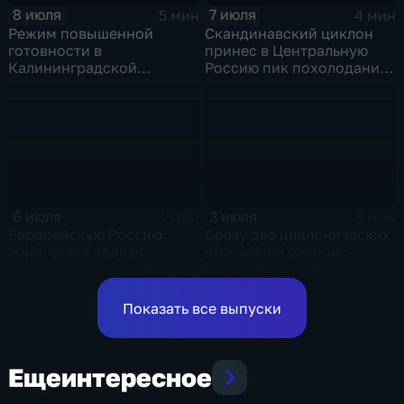
8 июля
7 июля
5 мин
4 мин
Режим повышенной
Скандинавский циклон
готовности в
принес в Центральную
Калининградской
Россию пик похолодания
области и угроза
и ливни
экстремальных ливней в
Центральной России
6 июля
3 июля
4 мин
5 мин
Европейскую Россию
Сразу два циклонических
ждёт целая неделя
вторжения ожидает
проливных дождей
Европейскую Россию в
оставшиеся дни недели
Показать все выпуски
Еще
интересное