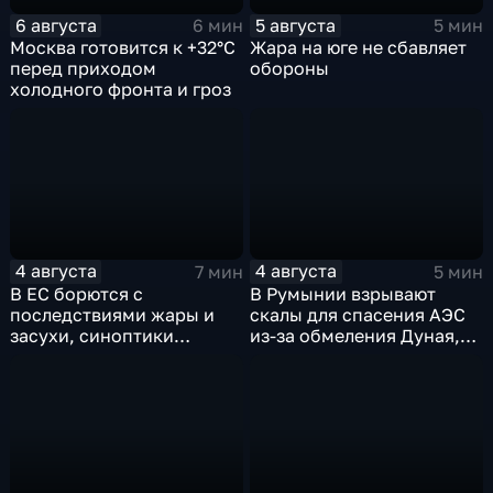
6 августа
5 августа
6 мин
5 мин
Москва готовится к +32°C
Жара на юге не сбавляет
перед приходом
обороны
холодного фронта и гроз
4 августа
4 августа
7 мин
5 мин
В ЕС борются с
В Румынии взрывают
последствиями жары и
скалы для спасения АЭС
засухи, синоптики
из-за обмеления Дуная,
предупреждают об
пока к России подступает
усилении зноя в России
аномальная жара