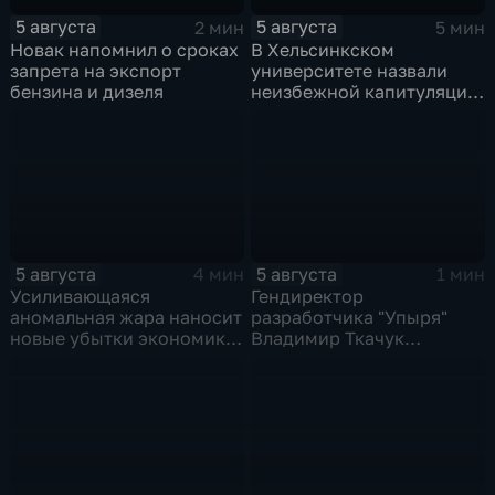
5 августа
5 августа
2 мин
5 мин
Новак напомнил о сроках
В Хельсинкском
запрета на экспорт
университете назвали
бензина и дизеля
неизбежной капитуляцию
киевского режима после
российских
массированных ударов
5 августа
5 августа
4 мин
1 мин
Усиливающаяся
Гендиректор
аномальная жара наносит
разработчика "Упыря"
новые убытки экономике
Владимир Ткачук
Европы
пострадал при подрыве
автомобиля