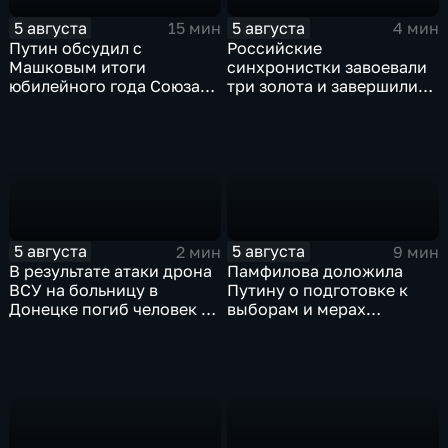
5 августа
5 августа
15 мин
4 мин
Путин обсудил с
Российские
Машковым итоги
синхронистки завоевали
юбилейного года Союза
три золота и завершили
театральных деятелей
чемпионат Европы в
России
Париже с двенадцатью
медалями
5 августа
5 августа
2 мин
9 мин
В результате атаки дрона
Памфилова доложила
ВСУ на больницу в
Путину о подготовке к
Донецке погиб человек и
выборам и мерах
разрушено
безопасности в условиях
ревматологическое
угроз
отделение