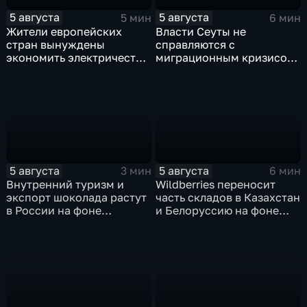
5 августа
5 августа
5 мин
6 мин
Жители европейских
Власти Сеуты не
стран вынуждены
справляются с
экономить электричество
миграционным кризисом
из-за рекордного
на фоне бездействия
обмеления Дуная
Мадрида и разногласий в
ЕС
5 августа
5 августа
3 мин
6 мин
Внутренний туризм и
Wildberries переносит
экспорт шоколада растут
часть складов в Казахстан
в России на фоне
и Белоруссию на фоне
прогнозов об обвале
перестройки логистики
рынка США
маркетплейсов