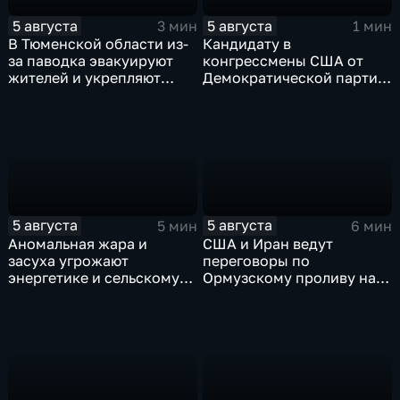
5 августа
5 августа
3 мин
1 мин
В Тюменской области из-
Кандидату в
за паводка эвакуируют
конгрессмены США от
жителей и укрепляют
Демократической партии
берега земляными валами
грозит тюрьма за драку с
ножом на Гавайях
5 августа
5 августа
5 мин
6 мин
Аномальная жара и
США и Иран ведут
засуха угрожают
переговоры по
энергетике и сельскому
Ормузскому проливу на
хозяйству европейских
фоне истощения
стран
американских военных
запасов