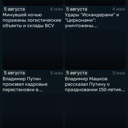
5 августа
5 августа
4 мин
4 мин
Минувшей ночью
Удары "Искандерами" и
поражены логистические
"Цирконами":
объекты и склады ВСУ
уничтожены
логистические базы ВСУ
под Киевом
5 августа
5 августа
5 мин
5 мин
Владимир Путин
Владимир Машков
произвел кадровые
рассказал Путину о
перестановки в
праздновании 150-летия
руководстве
Союза театральных
Минобороны и СВО
деятелей и новых
инициативах