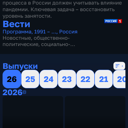
процесса в России должен учитывать влияние
пандемии. Ключевая задача – восстановить
уровень занятости.
Вести
Программа
,
1991 – …
,
Россия
Новостные
,
общественно-
политические
,
социально-
экономические
,
16 сезонов, 13154 выпуска
Выпуски
26
25
24
23
22
21
20
2026
2026