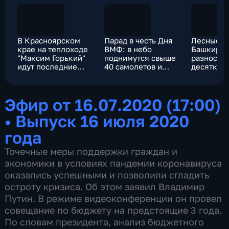
В Красноярском
Парад в честь Дня
Лесные п
крае на теплоходе
ВМФ: в небо
Башкирии
"Максим Горький"
поднимутся свыше
разносит 
идут последние
40 самолетов и
десятки г
приготовления для
вертолетов
приема туристов
Эфир от 16.07.2020 (17:00)
•
Выпуск 16 июля 2020
года
Точечные меры поддержки граждан и
экономики в условиях пандемии коронавируса
оказались успешными и позволили сгладить
остроту кризиса. Об этом заявил Владимир
Путин. В режиме видеоконференции он провел
совещание по бюджету на предстоящие 3 года.
По словам президента, анализ бюджетного