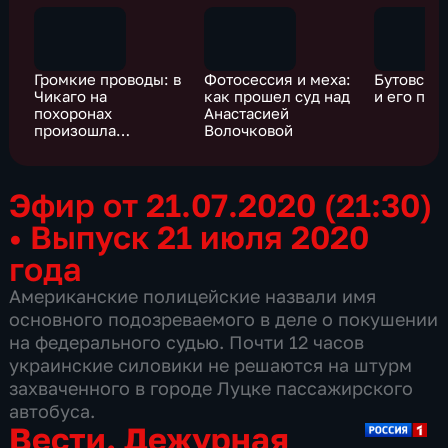
Громкие проводы: в
Фотосессия и меха:
Бутовски
Чикаго на
как прошел суд над
и его по
похоронах
Анастасией
произошла
Волочковой
стрельба
Эфир от 21.07.2020 (21:30)
•
Выпуск 21 июля 2020
года
Американские полицейские назвали имя
основного подозреваемого в деле о покушении
на федерального судью. Почти 12 часов
украинские силовики не решаются на штурм
захваченного в городе Луцке пассажирского
автобуса.
Вести. Дежурная