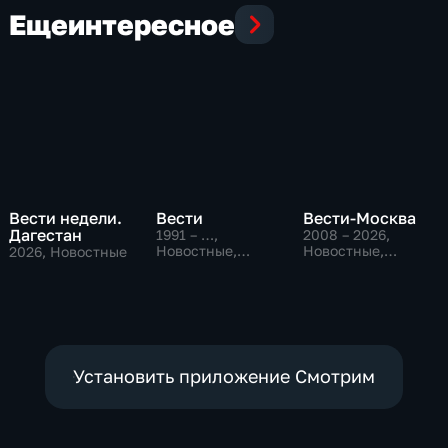
Еще
интересное
Вести недели.
Вести
Вести-Москва
Дагестан
1991 – …
,
2008 – 2026
,
Новостные,
Новостные,
2026
, Новостные
Общественно-
Общественно-
политические,
политические,
социально-
социально-
экономические
экономические
Установить приложение Смотрим