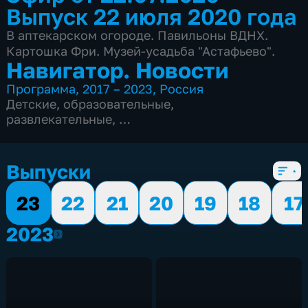
Выпуск 22 июля 2020 года
В аптекарском огороде. Павильоны ВДНХ.
Картошка Фри. Музей-усадьба "Астафьево".
Навигатор. Новости
Программа
,
2017 – 2023
,
Россия
Детские
,
образовательные
,
развлекательные
,
7 сезонов, 926 выпусков
Выпуски
23
22
21
20
19
18
17
2023
2023