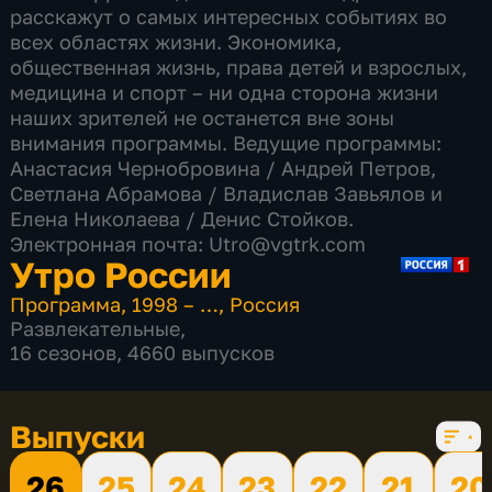
расскажут о самых интересных событиях во
всех областях жизни. Экономика,
общественная жизнь, права детей и взрослых,
медицина и спорт – ни одна сторона жизни
наших зрителей не останется вне зоны
внимания программы. Ведущие программы:
Анастасия Чернобровина / Андрей Петров,
Светлана Абрамова​ / Владислав Завьялов и
Елена Николаева / Денис Стойков.
Электронная почта: Utro@vgtrk.com
Утро России
Программа
,
1998 – …
,
Россия
Развлекательные
,
16 сезонов, 4660 выпусков
Выпуски
26
25
24
23
22
21
20