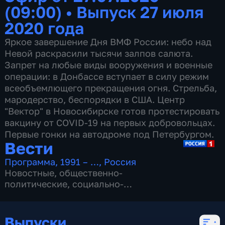
(09:00)
•
Выпуск 27 июля
2020 года
Яркое завершение Дня ВМФ России: небо над
Невой раскрасили тысячи залпов салюта.
Запрет на любые виды вооружения и военные
операции: в Донбассе вступает в силу режим
всеобъемлющего прекращения огня. Стрельба,
мародерство, беспорядки в США. Центр
"Вектор" в Новосибирске готов протестировать
вакцину от COVID-19 на первых добровольцах.
Первые гонки на автодроме под Петербургом.
Вести
Программа
,
1991 – …
,
Россия
Новостные
,
общественно-
политические
,
социально-
экономические
,
16 сезонов, 13153 выпуска
Выпуски