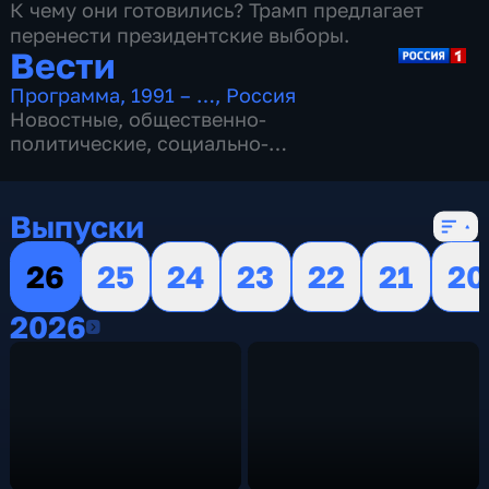
К чему они готовились? Трамп предлагает
перенести президентские выборы.
Вести
Программа
,
1991 – …
,
Россия
Новостные
,
общественно-
политические
,
социально-
экономические
,
16 сезонов, 13154 выпуска
Выпуски
26
25
24
23
22
21
20
2026
2026