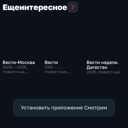
Еще
интересное
Вести-Москва
Вести
Вести недели.
Дагестан
2008 – 2026
,
1991 – …
,
Новостные,
Новостные,
2026
, Новостные
Общественно-
Общественно-
политические,
политические,
социально-
социально-
экономические
экономические
Установить приложение Смотрим