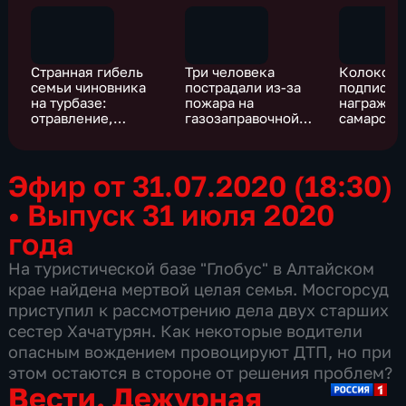
Странная гибель
Три человека
Колоколь
семьи чиновника
пострадали из-за
подписал
на турбазе:
пожара на
награжде
отравление,
газозаправочной
самарски
конфликт или
станции в
полицейс
несчастный
Краснодарском
спасших 
случай?
крае
от взрыва
Эфир от 31.07.2020 (18:30)
•
Выпуск 31 июля 2020
года
На туристической базе "Глобус" в Алтайском
крае найдена мертвой целая семья. Мосгорсуд
приступил к рассмотрению дела двух старших
сестер Хачатурян. Как некоторые водители
опасным вождением провоцируют ДТП, но при
этом остаются в стороне от решения проблем?
Вести. Дежурная