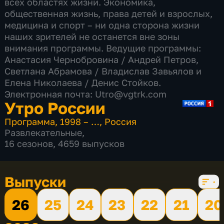
всех областях жизни. Экономика,
общественная жизнь, права детей и взрослых,
медицина и спорт – ни одна сторона жизни
наших зрителей не останется вне зоны
внимания программы. Ведущие программы:
Анастасия Чернобровина / Андрей Петров,
Светлана Абрамова​ / Владислав Завьялов и
Елена Николаева / Денис Стойков.
Электронная почта: Utro@vgtrk.com
Утро России
Программа
,
1998 – …
,
Россия
Развлекательные
,
16 сезонов, 4659 выпусков
Выпуски
26
25
24
23
22
21
20