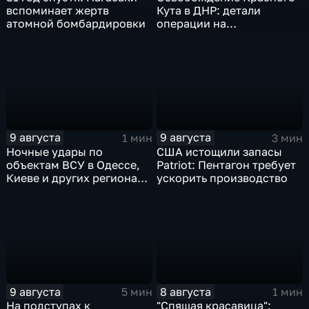
вспоминает жертв
Кута в ДНР: детали
атомной бомбардировки
операции на
Добропольском
направлении
9 августа
9 августа
1 мин
3 мин
Ночные удары по
США истощили запасы
объектам ВСУ в Одессе,
Patriot: Пентагон требует
Киеве и других регионах
ускорить производство
Украины
9 августа
8 августа
5 мин
1 мин
На подступах к
"Спящая красавица":