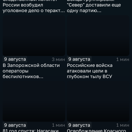
России возбудил
"Север" доставили еще
уголовное дело о теракте
одну партию
после ночной атаки ВСУ
гуманитарного груза
на Белгород
9 августа
9 августа
3 мин
1 мин
В Запорожской области
Российские войска
операторы
атаковали цели в
беспилотников
глубоком тылу ВСУ
группировки "Восток"
планомерно уничтожают
технику и укрепления
ВСУ
9 августа
9 августа
1 мин
1 мин
81 год спустя: Нагасаки
Освобождение Красного