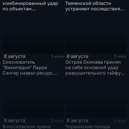
комбинированный удар
Тюменской области
по объектам
устраняют последствия
логистической,
для водоснабжения
топливной и
энергетической
инфраструктуры в Киеве
8 августа
8 августа
1 мин
3 мин
Сооснователь
Остров Окинава принял
"Википедии" Ларри
на себя основной удар
Сэнгер назвал ресурс
разрушительного тайфуна
инструментом
"Дельфин"
пропаганды
8 августа
8 августа
2 мин
1 мин
В московском храме
Украинские поезда