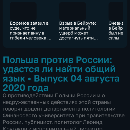
Ефремов заявил в
Взрыв в Бейруте:
Очевидец
суде, что не
материальный
в Бейруте
признает вину в
ущерб может
был неве
гибели человека в
достигнуть пяти
силы
результате ДТП
миллиардов
долларов
Польша против России:
удастся ли найти общий
язык
•
Выпуск 04 августа
2020 года
О противодействии Польши России и о
недружественных действиях этой страны
говорят доцент департамента политологии
Финансового университета при правительстве
России, публицист, политолог Леонид
Крутаков и исполнительный директор