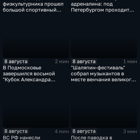
физкультурника прошел
адреналина: под
большой спортивный
Петербургом проходит
фестиваль
третий этап "Формулы‑4"
8 августа
8 августа
2 мин
1 мин
В Подмосковье
"Шаляпин‑фестиваль"
завершился восьмой
собрал музыкантов в
"Кубок Александра
месте венчания великого
Овечкина"
певца
8 августа
8 августа
4 мин
3 мин
ВС РФ нанесли
После паводка в