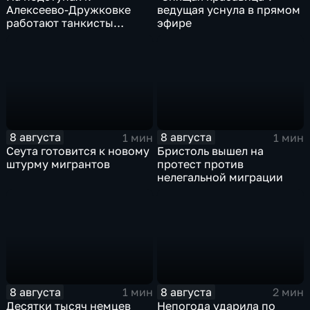
Алексеево-Дружковке
ведущая уснула в прямом
работают танкисты
эфире
"Южной"
8 августа
8 августа
1 мин
1 мин
Сеута готовится к новому
Бристоль вышел на
штурму мигрантов
протест против
нелегальной миграции
8 августа
8 августа
1 мин
2 мин
Десятки тысяч немцев
Непогода ударила по