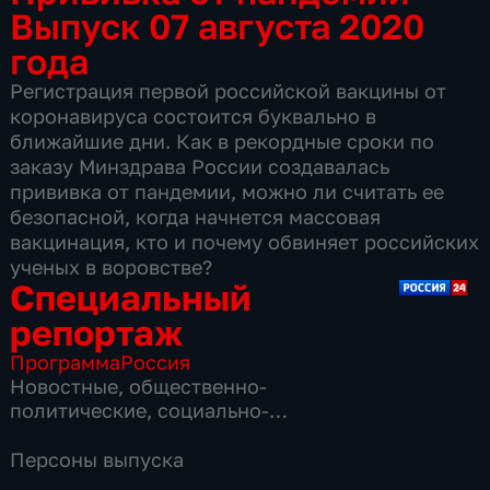
Выпуск 07 августа 2020
года
Регистрация первой российской вакцины от
коронавируса состоится буквально в
ближайшие дни. Как в рекордные сроки по
заказу Минздрава России создавалась
прививка от пандемии, можно ли считать ее
безопасной, когда начнется массовая
вакцинация, кто и почему обвиняет российских
ученых в воровстве?
Специальный
репортаж
Программа
Россия
Новостные
,
общественно-
политические
,
социально-
экономические
,
16 сезонов, 3865 выпусков
Персоны выпуска