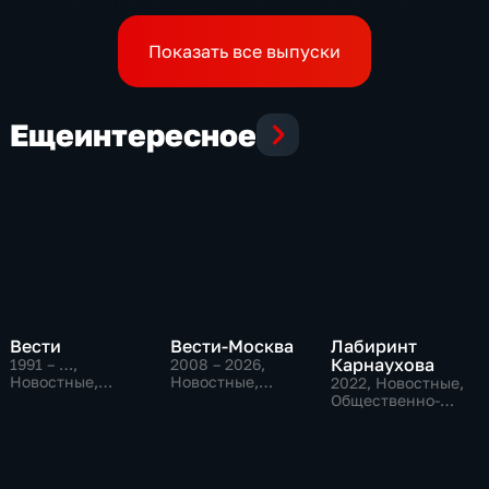
будущему. Туризм
История военкора,
подписавшего контракт
Показать все выпуски
Еще
интересное
Вести
Вести-Москва
Лабиринт
Карнаухова
1991 – …
,
2008 – 2026
,
Новостные,
Новостные,
2022
, Новостные,
Общественно-
Общественно-
Общественно-
политические,
политические,
политические
социально-
социально-
экономические
экономические