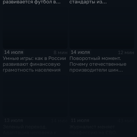
развивается футбол в
стандарты из
горной республике
принудительного
инструмента
превратились в рыночный
механизм
14 июля
14 июля
8 мин
12 мин
Умные игры: как в России
Поворотный момент.
развивают финансовую
Почему отечественные
грамотность населения
производители шин
просят ужесточить
импорт?
13 июля
11 июля
14 мин
43 мин
Зеленый переход.
Журналист меняет
Адаптация человека к
профессию на СВО.