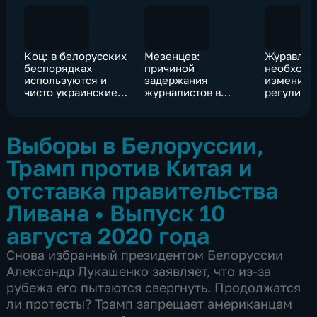
Коц: в белорусских
Мезенцев:
Журавлев
беспорядках
причиной
необходи
используются и
задержания
изменить
чисто украинские
журналистов в
регулиро
"фишки"
Белоруссии
деятельно
явилось отсутствие
компаний
у них аккредитации
Выборы в Белоруссии,
Трамп против Китая и
отставка правительства
Ливана
•
Выпуск 10
августа 2020 года
Снова избранный президентом Белоруссии
Александр Лукашенко заявляет, что из-за
рубежа его пытаются свергнуть. Продолжатся
ли протесты? Трамп запрещает американцам