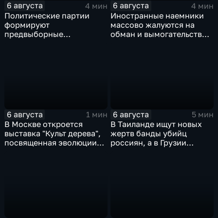
6 августа
6 августа
4 мин
4 мин
Политические партии
Иностранные наемники
формируют
массово жалуются на
предвыборные
обман и вымогательство
программы на фоне роста
со стороны
электоральной
командования ВСУ
активности
6 августа
6 августа
1 мин
5 мин
В Москве откроется
В Таиланде ищут новых
выставка "Культ дерева",
жертв банды убийц
посвященная эволюции
россиян, а в Грузии
художественной
фиксируют провокации
обработки древесины
против туристов