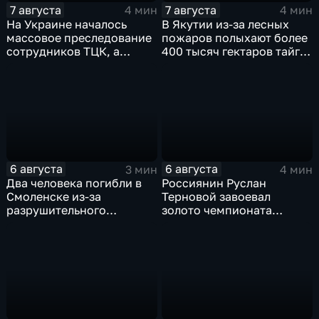
7 августа
7 августа
4 мин
4 мин
На Украине началось
В Якутии из-за лесных
массовое преследование
пожаров полыхают более
сотрудников ТЦК, а
400 тысяч гектаров тайги,
военкоматы пополнят
зафиксировано 77 очагов
бывшими заключенными
возгорания
6 августа
6 августа
3 мин
4 мин
Два человека погибли в
Россиянин Руслан
Смоленске из-за
Терновой завоевал
разрушительного
золото чемпионата
урагана, 15 тысяч
Европы в прыжках с 10-
жителей остались без
метровой вышки
света