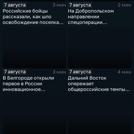
7 августа
7 августа
3 мин
2 мин
Российские бойцы
На Добропольском
рассказали, как шло
направлении
освобождение поселка
спецоперации
Красноярское на
российские бойцы
Добропольском
отразили более 70
направлении
контратак ВСУ
спецоперации
7 августа
7 августа
3 мин
4 мин
В Белгороде открыли
Дальний Восток
первое в России
опережает
инновационное
общероссийские темпы
модульное приемное
по привлечению
отделение детской
инвестиций, доложил
больницы
Юрий Трутнев Владимиру
Путину