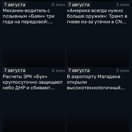
7 августа
7 августа
6 мин
3 мин
Механик-водитель с
«Америке всегда нужно
позывным «Баян» три
больше оружия»: Трамп в
года на передовой:
гневе из-за утечки в CNN
история мужества
о дефиците снарядов в
российского
США
добровольца
7 августа
7 августа
4 мин
3 мин
Расчеты ЗРК «Бук»
В аэропорту Магадана
круглосуточно защищают
открыли
небо ДНР и сбивают
высокотехнологичный
десятки вражеских
грузовой терминал
дронов