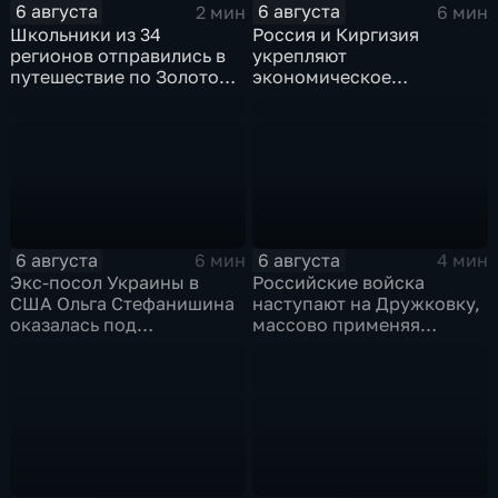
6 августа
6 августа
2 мин
6 мин
Школьники из 34
Россия и Киргизия
регионов отправились в
укрепляют
путешествие по Золотому
экономическое
кольцу в рамках проекта
партнерство в рамках
"Кольцо Открытия"
Евразийского
экономического союза
6 августа
6 августа
6 мин
4 мин
Экс-посол Украины в
Российские войска
США Ольга Стефанишина
наступают на Дружковку,
оказалась под
массово применяя
следствием по делу о
оптоволоконные дроны
коррупции