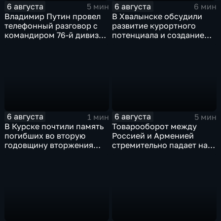
6 августа
6 августа
5 мин
6 мин
Владимир Путин провел
В Хвалынске обсудили
телефонный разговор с
развитие курортного
командиром 76-й дивизии
потенциала и создание
ВДВ Абдулазизом
медицинского кластера
Шихабидовым
6 августа
6 августа
1 мин
5 мин
В Курске почтили память
Товарооборот между
погибших во вторую
Россией и Арменией
годовщину вторжения
стремительно падает на
ВСУ
фоне курса Еревана на
евроинтеграцию