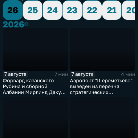
26
25
24
23
22
21
20
2026
2026
7 августа
7 августа
7 мин
4 мин
Форвард казанского
Аэропорт "Шереметьево"
Рубина и сборной
выведен из перечня
Албании Мирлинд Даку
стратегических
переше в Спартак за 11
предприятий
миллионов евро