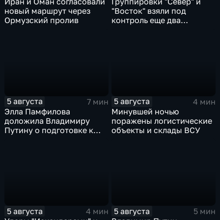
Иран и Оман согласовали
Группировки "Север" и
новый маршрут через
"Восток" взяли под
Ормузский пролив
контроль еще два
населенных пункта
5 августа
5 августа
7 мин
4 мин
Элла Памфилова
Минувшей ночью
доложила Владимиру
поражены логистические
Путину о подготовке к
объекты и склады ВСУ
выборам в Госдуму
5 августа
5 августа
4 мин
5 мин