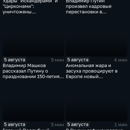
Удары "Искандерами" и
Владимир Путин
"Цирконами":
произвел кадровые
уничтожены
перестановки в
логистические базы ВСУ
руководстве
под Киевом
Минобороны и СВО
5 августа
5 августа
5 мин
4 мин
Владимир Машков
Аномальная жара и
рассказал Путину о
засуха провоцируют в
праздновании 150-летия
Европе новый
Союза театральных
энергетический и
деятелей и новых
продовольственный
инициативах
кризис
5 августа
5 августа
5 мин
1 мин