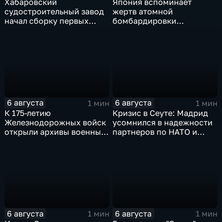
Хабаровский
Япония вспоминает
судостроительный завод
жертв атомной
начал сборку первых
бомбардировки
дебаркадеров
Хиросимы
6 августа
6 августа
1 мин
1 мин
К 175-летию
Кризис в Сеуте: Мадрид
Железнодорожных войск
усомнился в надежности
открыли архивы военных
партнеров по НАТО и
лет
США
6 августа
6 августа
1 мин
1 мин