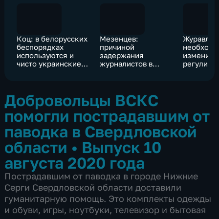
Коц: в белорусских
Мезенцев:
Журавлев
беспорядках
причиной
необходи
используются и
задержания
изменить
чисто украинские
журналистов в
регулиро
"фишки"
Белоруссии
деятельно
явилось отсутствие
компаний
у них аккредитации
Добровольцы ВСКС
помогли пострадавшим от
паводка в Свердловской
области
•
Выпуск 10
августа 2020 года
Пострадавшим от паводка в городе Нижние
Серги Свердловской области доставили
гуманитарную помощь. Это комплекты одежды
и обуви, игры, ноутбуки, телевизор и бытовая