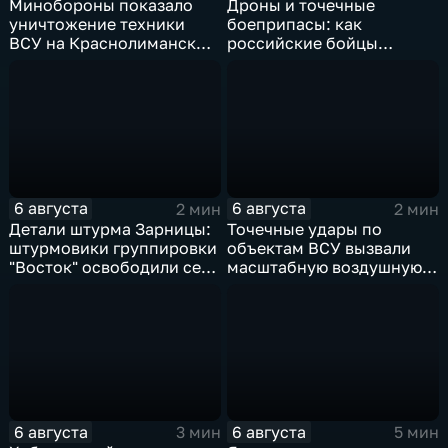
Минобороны показало
Дроны и точечные
уничтожение техники
боеприпасы: как
ВСУ на Краснолиманском
российские бойцы
направлении
выбивают противника в
ДНР
6 августа
6 августа
2 мин
2 мин
Детали штурма Зарницы:
Точечные удары по
штурмовики группировки
объектам ВСУ вызвали
"Восток" освободили село
масштабную воздушную
в Запорожье
тревогу на Украине
6 августа
6 августа
3 мин
5 мин