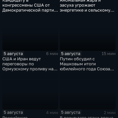
конгрессмены США от
засуха угрожают
Демократической партии
энергетике и сельскому
грозит тюрьма за драку с
хозяйству европейских
ножом на Гавайях
стран
5 августа
5 августа
6 мин
15 мин
США и Иран ведут
Путин обсудил с
переговоры по
Машковым итоги
Ормузскому проливу на
юбилейного года Союза
фоне истощения
театральных деятелей
американских военных
России
запасов
5 августа
5 августа
4 мин
2 мин
Российские
В результате атаки дрона