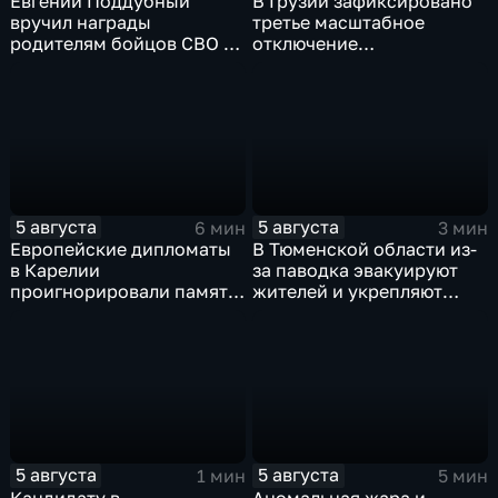
Евгений Поддубный
В Грузии зафиксировано
вручил награды
третье масштабное
родителям бойцов СВО в
отключение
день освобождения
электроэнергии за
Белгорода
последние две недели
5 августа
5 августа
6 мин
3 мин
Европейские дипломаты
В Тюменской области из-
в Карелии
за паводка эвакуируют
проигнорировали память
жителей и укрепляют
советских солдат, убитых
берега земляными валами
финскими оккупантами
5 августа
5 августа
1 мин
5 мин
Кандидату в
Аномальная жара и