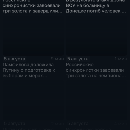
синхронистки завоевали
ВСУ на больницу в
три золота и завершили
Донецке погиб человек и
чемпионат Европы в
разрушено
Париже с двенадцатью
ревматологическое
медалями
отделение
5 августа
5 августа
9 мин
1 мин
Памфилова доложила
Российские
Путину о подготовке к
синхронистки завоевали
выборам и мерах
три золота на чемпионате
безопасности в условиях
Европы в Париже
угроз
5 августа
5 августа
2 мин
4 мин
Путин обсудил с врио
Российские войска