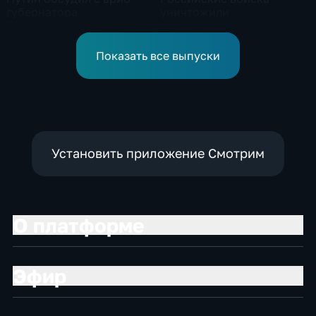
губернатора
уничтожили
Белгородской области
логистические центры на
безопасность и развитие
Украине,
региона
использовавшиеся для
Показать все выпуски
нужд ВСУ
Установить приложение Смотрим
О платформе
Эфир