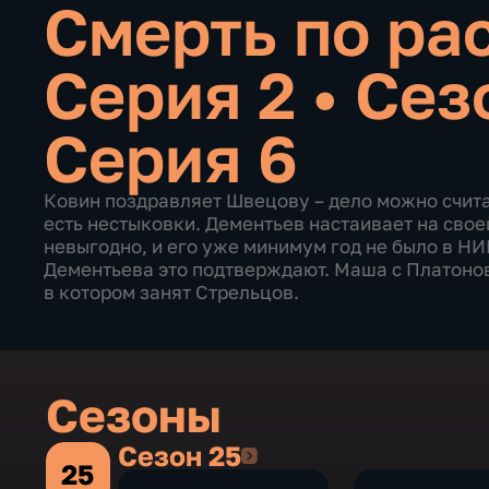
Смерть по рас
Серия 2
•
Сезо
Серия 6
Ковин поздравляет Швецову – дело можно счита
есть нестыковки. Дементьев настаивает на сво
невыгодно, и его уже минимум год не было в Н
Дементьева это подтверждают. Маша с Платонов
в котором занят Стрельцов.
Сезоны
Сезон 25
Сезон 25
25