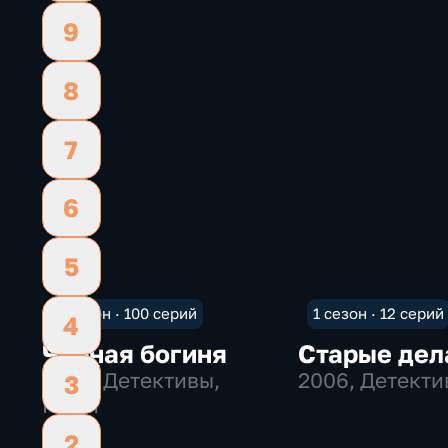
9
8
7
6
5
1 сезон · 100 серий
1 сезон · 12 серий
4
Черная богиня
Старые дел
2005
, Детективы,
2006
, Детект
3
Мини
2