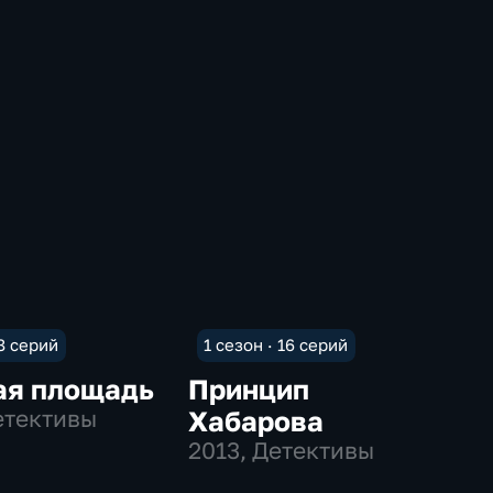
 8 серий
1 сезон · 16 серий
ая площадь
Принцип
етективы
Хабарова
2013
, Детективы