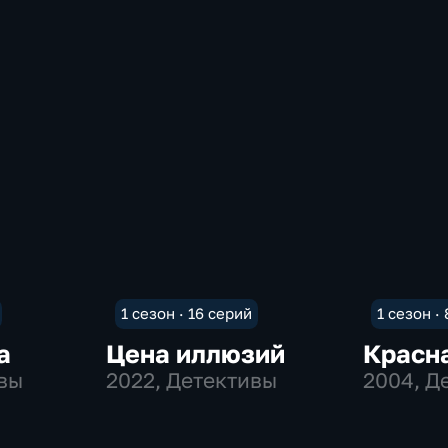
1 сезон · 16 серий
1 сезон ·
а
Цена иллюзий
Красн
ивы
2022
, Детективы
2004
, Д