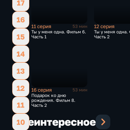
17
16
11 серия
12 серия
53 мин
Ты у меня одна. Фильм 6.
Ты у меня одна.
15
Часть 1
Часть 2
14
13
12
16 серия
53 мин
Подарок ко дню
рождения. Фильм 8.
11
Часть 2
Еще
интересное
10