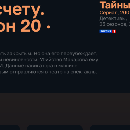
чету.
Тайны
Сериал
,
200
н 20 ·
Детективы
,
25 сезонов, 
ть закрытым. Но она его переубеждает,
ей невиновности. Убийство Макарова ему
ИИ. Данные навигатора в машине
ым отправляются в театр на спектакль,