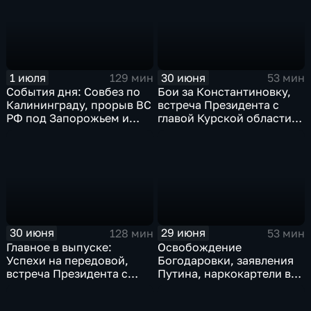
Ляйен в Армению, рекорд
Бельгии на ЧМ и скорые
ливни в Москве.
1 июля
30 июня
129 мин
53 мин
События дня: Совбез по
Бои за Константиновку,
Калининграду, прорыв ВС
встреча Президента с
РФ под Запорожьем и
главой Курской области и
исторический рекорд
ликвидация олигарха в
Мбаппе
Монако
30 июня
29 июня
128 мин
53 мин
Главное в выпуске:
Освобождение
Успехи на передовой,
Богодаровки, заявления
встреча Президента с
Путина, наркокартели в
главой Курской области и
Киеве, ядерный вопрос
исторический теракт в
Финляндии, возвращение