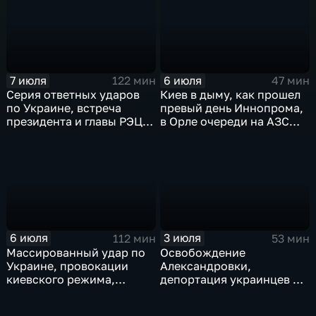
слияние циклонов
7 июля
6 июля
122 мин
47 мин
Серия ответных ударов
Киев в дыму, как прошел
по Украине, встреча
превый день Иннопрома,
президента и главы РЭЦ,
в Орле очереди на АЗС
саммит альянса в Анкаре,
стали меньше, биохакер
теракт в Монако
Брайан Джонсон
рассказал о редкой
болезни
6 июля
3 июля
112 мин
53 мин
Массированный удар по
Освобождение
Украине, провокации
Александровки,
киевского режима,
депортация украинцев из
развитие регионов
Германии и масштабные
тульские перспективы,
проекты ВТБ на Чукотке