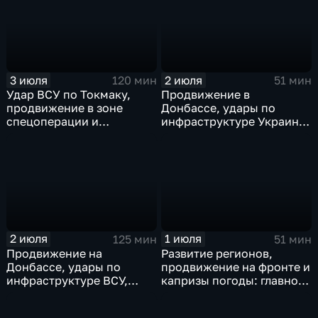
скандал на чемпионате
мира
3 июля
2 июля
120 мин
51 мин
Удар ВСУ по Токмаку,
Продвижение в
продвижение в зоне
Донбассе, удары по
спецоперации и
инфраструктуре Украины,
прощание с Али Хаменеи
юбилей Калининградской
в Иране
области, переговоры в
Армении, рекорд Бельгии
на ЧМ и ливни в Москве.
2 июля
1 июля
125 мин
51 мин
Продвижение на
Развитие регионов,
Донбассе, удары по
продвижение на фронте и
инфраструктуре ВСУ,
капризы погоды: главное
юбилей Калининградской
к этому часу
области, визит фон дер