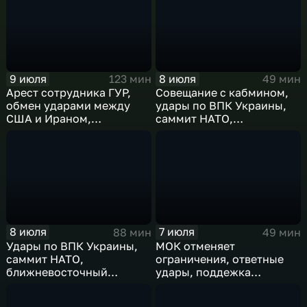
9 июля
8 июля
123 мин
49 мин
Арест сотрудника ГУР,
Совещание с кабмином,
обмен ударами между
удары по ВПК Украины,
США и Ираном,
саммит НАТО,
результаты
ближневосточный
международного
конфликт, слияние
сотрудничества,
циклонов
суперциклон и эффект
Фудзивары
8 июля
7 июля
88 мин
49 мин
Удары по ВПК Украины,
МОК отменяет
саммит НАТО,
ограничения, ответные
ближневосточный
удары, поддежка
конфликт,новые драмы
экспорта, теракт в
чемпионата мира,
Монако