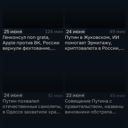
25 июня
24 июня
124 мин
49 мин
Генконсул non grata,
Путин в Жуковском, ИИ
Apple против ВК, России
помогает Эрмитажу,
вернули фехтование,
криптовалюта в России,
Дитер Болен влип
ПМЮФ открылся в СПб
24 июня
23 июня
51 мин
45 мин
Путин похвалил
Совещание Путина с
отечественные самолеты,
правительством, названы
в Одессе захватили храм,
виновники обстрела
Гданьск без Зеленского
детей, похороны юного
героя в Ингушетии