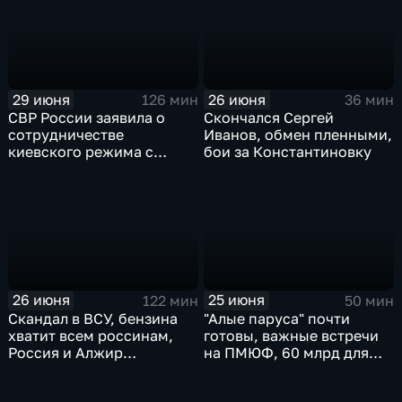
Монако
пленных, шторм в Париже
и плей-офф ЧМ
29 июня
26 июня
126 мин
36 мин
СВР России заявила о
Скончался Сергей
сотрудничестве
Иванов, обмен пленными,
киевского режима с
бои за Константиновку
мексиканскими
наркокартелями.
26 июня
25 июня
122 мин
50 мин
Скандал в ВСУ, бензина
"Алые паруса" почти
хватит всем россинам,
готовы, важные встречи
Россия и Алжир
на ПМЮФ, 60 млрд для
наращивают торговый
аграриев
оборот