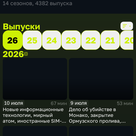
14 сезонов, 4382 выпуска
Выпуски
26
25
24
23
22
21
20
2026
2026
10 июля
9 июля
67 мин
53 мин
Новые информационные
Дело об убийстве в
технологии, мирный
Монако, закрытие
атом, иностранные SIM-
Ормузского пролива,
карты и обход
рост продаж книг в
блокировок
России