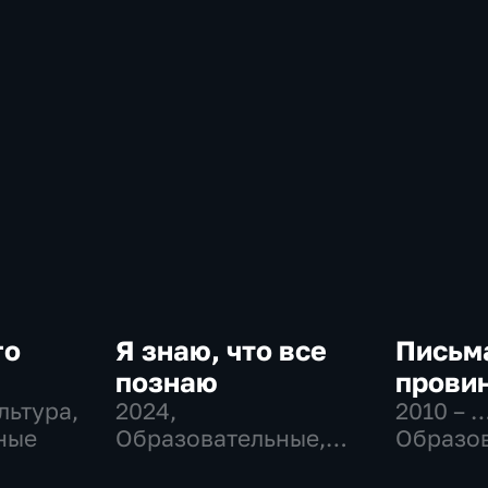
го
Я знаю, что все
Письм
познаю
прови
льтура,
2024
,
2010 – 
ные
Образовательные,
Образо
Культура