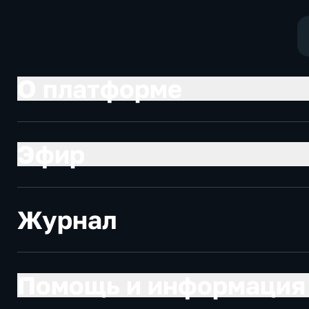
О платформе
Эфир
Журнал
Помощь и информация