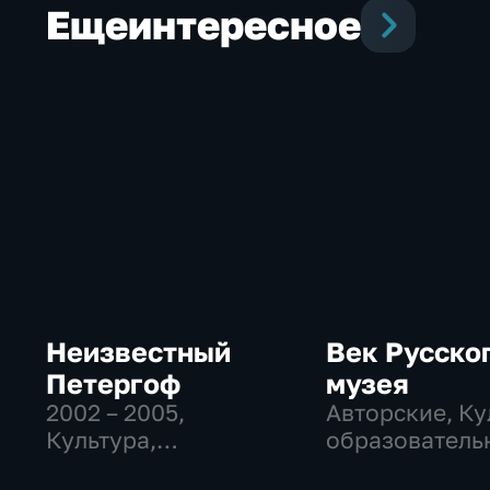
Еще
интересное
Неизвестный
Век Русско
Петергоф
музея
2002 – 2005
,
Авторские, Ку
Культура,
образователь
Образовательные