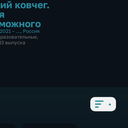
ий ковчег.
я
можного
2021 – …
,
Россия
бразовательные
,
183 выпуска