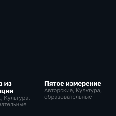
а из
Пятое измерение
нции
Авторские, Культура,
образовательные
…
, Культура,
вательные