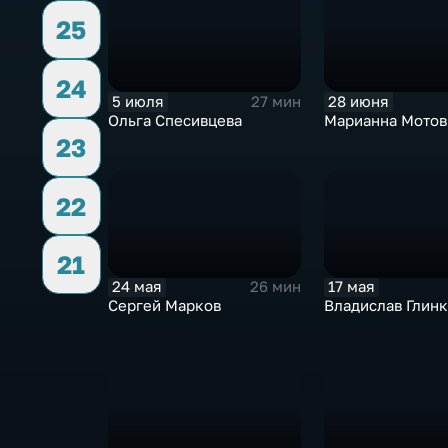
25
24
5 июля
28 июня
27 мин
Ольга Спесивцева
Марианна Мотов
23
22
21
24 мая
17 мая
26 мин
Сергей Марков
Владислав Глинк