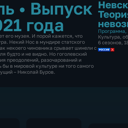
ль
•
Выпуск
Невск
Теори
021 года
невоз
Программа
,
ет его музея. И порой кажется, что
Культура
,
о
ура. Некий Нос в мундире статского
6 сезонов, 
рак некоего чиновника срывает шинели с
я будто и не видно. Но гоголевский
ория преодолений, разочарований и
ь бы в мировой культуре ни того самого
дущий – Николай Буров.