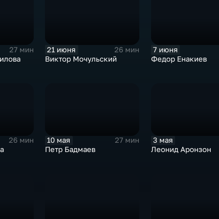
7 июня
21 июня
27 мин
26 мин
Федор Енакиев
илова
Виктор Мочульский
10 мая
3 мая
26 мин
27 мин
а
Петр Бадмаев
Леонид Аронзон