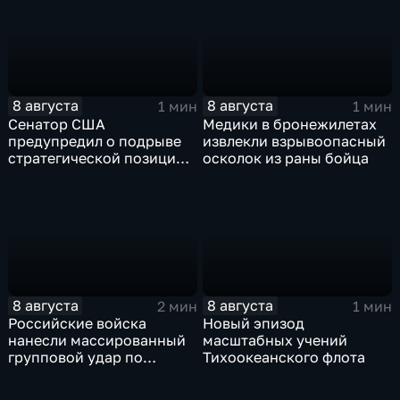
Ираном
8 августа
8 августа
1 мин
1 мин
Сенатор США
Медики в бронежилетах
предупредил о подрыве
извлекли взрывоопасный
стратегической позиции
осколок из раны бойца
из-за новых пошлин
против России
8 августа
8 августа
2 мин
1 мин
Российские войска
Новый эпизод
нанесли массированный
масштабных учений
групповой удар по
Тихоокеанского флота
стратегическим объектам
в глубоком тылу ВСУ