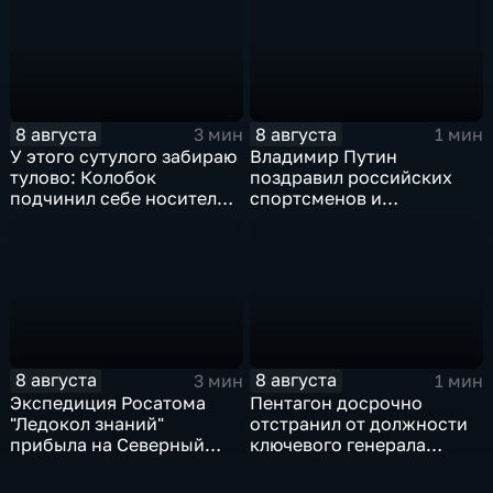
8 августа
8 августа
3 мин
1 мин
У этого сутулого забираю
Владимир Путин
тулово: Колобок
поздравил российских
подчинил себе носителя в
спортсменов и
новом сказочном
физкультурников с
блокбастере
профессиональным
праздником
8 августа
8 августа
3 мин
1 мин
Экспедиция Росатома
Пентагон досрочно
"Ледокол знаний"
отстранил от должности
прибыла на Северный
ключевого генерала
полюс
Чарльза Костанцу