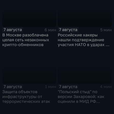
групповых ударов
7 августа
7 августа
6 мин
5 мин
В Москве разоблачена
Российские хакеры
целая сеть незаконных
нашли подтверждение
крипто-обменников
участия НАТО в ударах по
России
7 августа
7 августа
1 мин
4 мин
Защита объектов
"Польский стыд" по
инфраструктуры от
версии Захаровой: как
террористических атак
оценили в МИД РФ
скандальную речь
Навроцкого