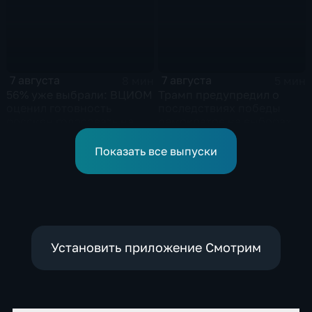
7 августа
7 августа
8 мин
5 мин
56% уже выбрали: ВЦИОМ
Трамп предупредил о
оценил готовность
последствиях победы
россиян голосовать на
демократов на выборах в
выборах в Госдуму
Сенат.
Показать все выпуски
Установить приложение Смотрим