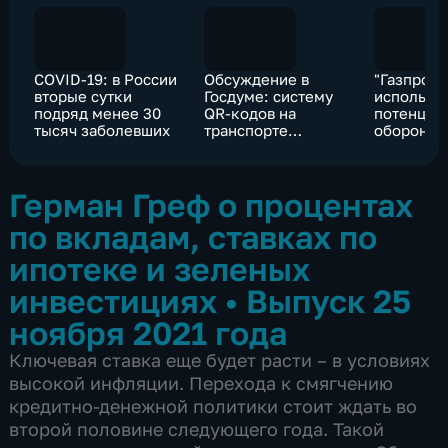
COVID-19: в России
Обсуждение в
"Газпром"
вторые сутки
Госдуме: систему
использу
подряд менее 30
QR-кодов на
потенциа
тысяч заболевших
транспорте
оборонки
доработают
увеличит
импорто
Герман Греф о процентах
по вкладам, ставках по
ипотеке и зеленых
инвестициях
•
Выпуск 25
ноября 2021 года
Ключевая ставка еще будет расти – в условиях
высокой инфляции. Перехода к смягчению
кредитно-денежной политики стоит ждать во
второй половине следующего года. Такой