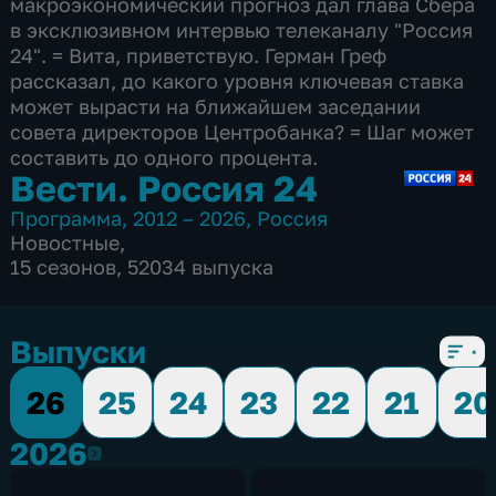
макроэкономический прогноз дал глава Сбера
в эксклюзивном интервью телеканалу "Россия
24". = Вита, приветствую. Герман Греф
рассказал, до какого уровня ключевая ставка
может вырасти на ближайшем заседании
совета директоров Центробанка? = Шаг может
составить до одного процента.
Вести. Россия 24
Программа
,
2012 – 2026
,
Россия
Новостные
,
15 сезонов, 52034 выпуска
Выпуски
26
25
24
23
22
21
20
2026
2026