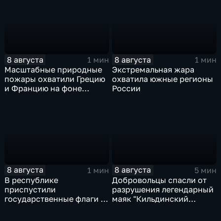
8 августа
8 августа
1 мин
1 мин
Масштабные природные
Экстремальная жара
пожары охватили Грецию
охватила южные регионы
и Францию на фоне
России
европейской засухи
8 августа
8 августа
1 мин
5 мин
В республике
Добровольцы спасли от
приспустили
разрушения легендарный
государственные флаги и
маяк "Кильдинский
зажгли свечи в память о
Северный"
жертвах обстрела