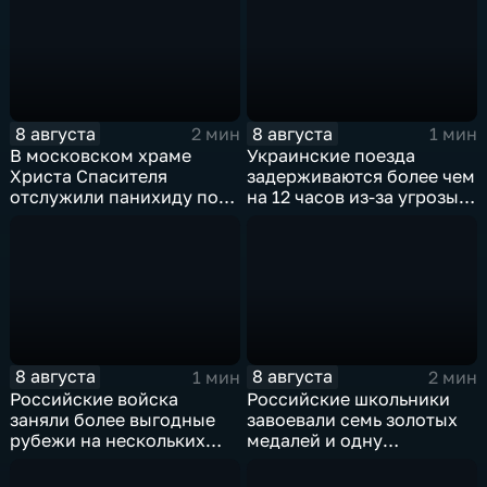
8 августа
8 августа
2 мин
1 мин
В московском храме
Украинские поезда
Христа Спасителя
задерживаются более чем
отслужили панихиду по
на 12 часов из-за угрозы
погибшим жителям
обстрелов
Южной Осетии
8 августа
8 августа
1 мин
2 мин
Российские войска
Российские школьники
заняли более выгодные
завоевали семь золотых
рубежи на нескольких
медалей и одну
направлениях в зоне СВО
бронзовую на турнире по
ИИ