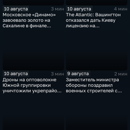
10 августа
10 августа
3 мин
4 мин
Московское «Динамо»
The Atlantic: Вашингтон
завоевало золото на
отказался дать Киеву
Сахалине в финале
лицензию на
шестого этапа
производство ЗРК Patriot
чемпионата России по
из-за финансовой
пляжному волейболу
невыгоды
10 августа
9 августа
3 мин
2 мин
Дроны на оптоволокне
Заместитель министра
Южной группировки
обороны поздравил
уничтожили укрепрайон
военных строителей с
ВСУ на Дружковском
профессиональным
направлении
праздником