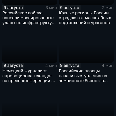
9 августа
9 августа
3 мин
2 мин
Российские войска
Южные регионы России
нанесли массированные
страдают от масштабных
удары по инфраструктуре
подтоплений и ураганов
и складам беспилотников
в глубоком тылу ВСУ
9 августа
9 августа
4 мин
4 мин
Немецкий журналист
Российские пловцы
спровоцировал скандал
начали выступления на
на пресс-конференции в
чемпионате Европы в
Сербии
Париже на фоне споров о
символике