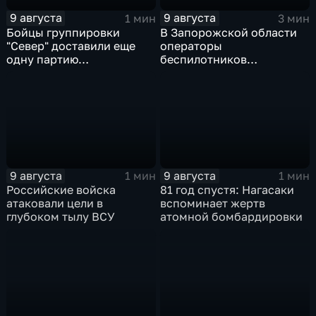
9 августа
9 августа
1 мин
3 мин
Бойцы группировки
В Запорожской области
"Север" доставили еще
операторы
одну партию
беспилотников
гуманитарного груза
группировки "Восток"
планомерно уничтожают
технику и укрепления
ВСУ
9 августа
9 августа
1 мин
1 мин
Российские войска
81 год спустя: Нагасаки
атаковали цели в
вспоминает жертв
глубоком тылу ВСУ
атомной бомбардировки