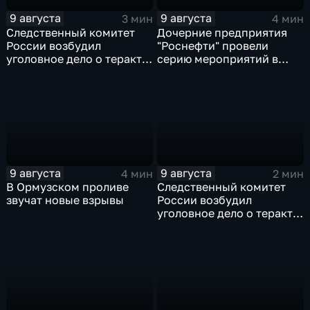
9 августа
9 августа
3 мин
4 мин
Следственный комитет
Дочерние предприятия
России возбудил
"Роснефти" провели
уголовное дело о теракте
серию мероприятий в
после ночной атаки ВСУ
поддержку коренных
на Белгород
народов Севера и
Дальнего Востока
9 августа
9 августа
4 мин
2 мин
В Ормузском проливе
Следственный комитет
звучат новые взрывы
России возбудил
уголовное дело о теракте
после ночной атаки ВСУ
на Белгород