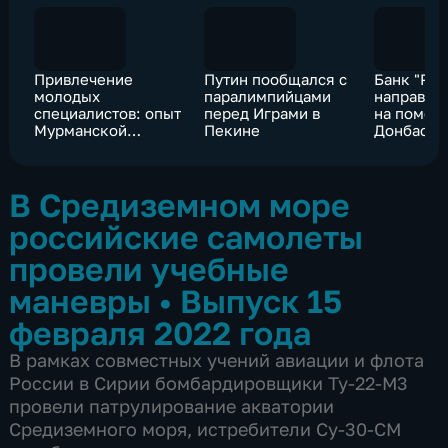
Привлечение
Путин пообщался с
Банк "Рос
молодых
паралимпийцами
направил
специалистов: опыт
перед Играми в
на помощ
Мурманской
Пекине
Донбасса
области
В Средиземном море
российские самолеты
провели учебные
маневры
•
Выпуск 15
февраля 2022 года
В рамках совместных учений авиации и флота
России в Сирии бомбардировщики Ту-22-М3
провели патрулирование акватории
Средиземного моря, истребители Су-30-СМ