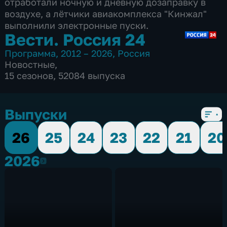
отработали ночную и дневную дозаправку в
воздухе, а лётчики авиакомплекса "Кинжал"
выполнили электронные пуски.
Вести. Россия 24
Программа
,
2012 – 2026
,
Россия
Новостные
,
15 сезонов, 52084 выпуска
Выпуски
26
25
24
23
22
21
20
2026
2026