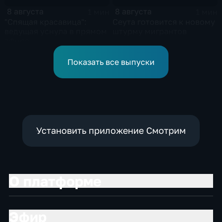
8 августа
8 августа
1 мин
1 мин
"Спящая красавица":
Сеута готовится к новому
ведущая уснула в прямом
штурму мигрантов
эфире
Показать все выпуски
Установить приложение Смотрим
О платформе
Эфир