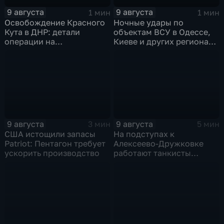
9 августа
9 августа
1 мин
1 мин
Освобождение Красного
Ночные удары по
Кута в ДНР: детали
объектам ВСУ в Одессе,
операции на
Киеве и других регионах
Добропольском
Украины
направлении
9 августа
9 августа
3 мин
5 мин
США истощили запасы
На подступах к
Patriot: Пентагон требует
Алексеево-Дружковке
ускорить производство
работают танкисты
"Южной"