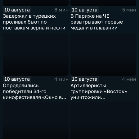
10 августа
10 августа
6 мин
5 мин
Задержки в турецких
В Париже на ЧЕ
проливах бьют по
разыгрывают первые
поставкам зерна и нефти
медали в плавании
10 августа
10 августа
4 мин
4 мин
Определились
Артиллеристы
победители 34-го
группировки «Восток»
кинофестиваля «Окно в
уничтожили
Европу» в Выборге
американский броневик
MaxxPro с пехотой ВСУ в
Запорожской области