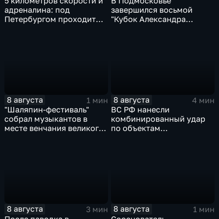
5 километров скорости и
В Подмосковье
адреналина: под
завершился восьмой
Петербургом проходит
"Кубок Александра
третий этап "Формулы‑4"
Овечкина"
8 августа
8 августа
1 мин
4 мин
"Шаляпин‑фестиваль"
ВС РФ нанесли
собрал музыкантов в
комбинированный удар
месте венчания великого
по объектам
певца
логистической,
топливной и
энергетической
инфраструктуры в Киеве
8 августа
8 августа
3 мин
1 мин
После паводка в
Сооснователь