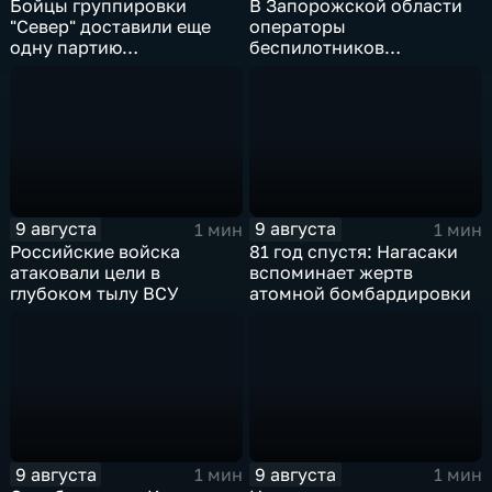
Бойцы группировки
В Запорожской области
"Север" доставили еще
операторы
одну партию
беспилотников
гуманитарного груза
группировки "Восток"
планомерно уничтожают
технику и укрепления
ВСУ
9 августа
9 августа
1 мин
1 мин
Российские войска
81 год спустя: Нагасаки
атаковали цели в
вспоминает жертв
глубоком тылу ВСУ
атомной бомбардировки
9 августа
9 августа
1 мин
1 мин