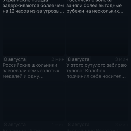
задерживаются более чем
заняли более выгодные
на 12 часов из-за угрозы
рубежи на нескольких
обстрелов
направлениях в зоне СВО
8 августа
8 августа
2 мин
3 мин
Российские школьники
У этого сутулого забираю
завоевали семь золотых
тулово: Колобок
медалей и одну
подчинил себе носителя в
бронзовую на турнире по
новом сказочном
ИИ
блокбастере
8 августа
8 августа
1 мин
3 мин
Владимир Путин
Экспедиция Росатома