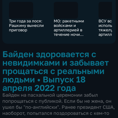
Три года за лося:
МО: ракетными
ВСУ все 
Рашкину вынесли
войсками и
использу
приговор
артиллерией в
тяжелую
течение ночи
артиллер
выполнено 1285
РСЗО
огневых задач
Байден здоровается с
невидимками и забывает
прощаться с реальными
людьми
•
Выпуск 18
апреля 2022 года
Байден на пасхальной церемонии забыл
попрощаться с публикой. Если бы не жена, он
ушел бы "по-английски". Ранее президент США,
наоборот, попытался поздороваться с кем-то