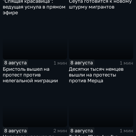
"Спящая красавица":
Сеута готовится к новому
ведущая уснула в прямом
штурму мигрантов
эфире
8 августа
8 августа
1 мин
1 мин
Бристоль вышел на
Десятки тысяч немцев
протест против
вышли на протесты
нелегальной миграции
против Мерца
8 августа
8 августа
2 мин
1 мин