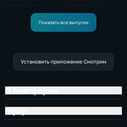
поздравил российских
"Ледокол знаний"
спортсменов и
прибыла на Северный
физкультурников с
полюс
профессиональным
Показать все выпуски
праздником
Установить приложение Смотрим
О платформе
Эфир