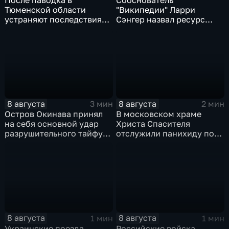
Тюменской области
"Википедии" Ларри
устраняют последствия
Сэнгер назвал ресурс
для водоснабжения
инструментом
пропаганды
8 августа
8 августа
3 мин
2 мин
Остров Окинава принял
В московском храме
на себя основной удар
Христа Спасителя
разрушительного тайфуна
отслужили панихиду по
"Дельфин"
погибшим жителям
Южной Осетии
8 августа
8 августа
1 мин
1 мин
Украинские поезда
Российские войска