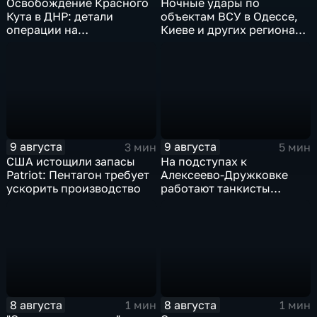
Освобождение Красного
Ночные удары по
Кута в ДНР: детали
объектам ВСУ в Одессе,
операции на
Киеве и других регионах
Добропольском
Украины
направлении
9 августа
9 августа
3 мин
5 мин
США истощили запасы
На подступах к
Patriot: Пентагон требует
Алексеево-Дружковке
ускорить производство
работают танкисты
"Южной"
8 августа
8 августа
1 мин
1 мин