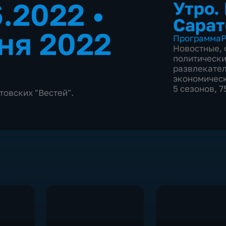
6.2022
•
Утро.
Сарат
ня 2022
Программа
Р
Новостные
,
политическ
развлекате
экономичес
5 сезонов, 
товских "Вестей".