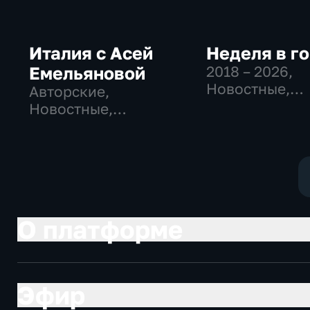
Италия с Асей
Неделя в г
Емельяновой
2018 – 2026
,
Новостные,
Авторские,
Общественно
Новостные,
политические
общественно-
общество
политические
О платформе
Эфир