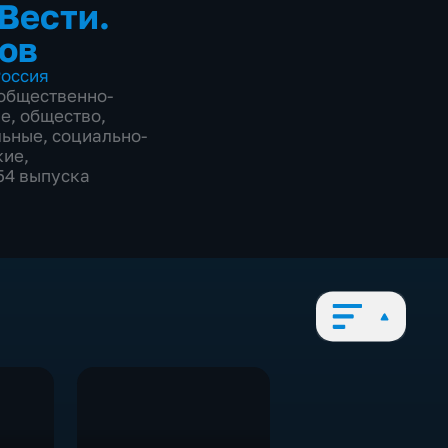
 Вести.
ов
оссия
общественно-
ие
,
общество
,
льные
,
социально-
кие
,
754 выпуска